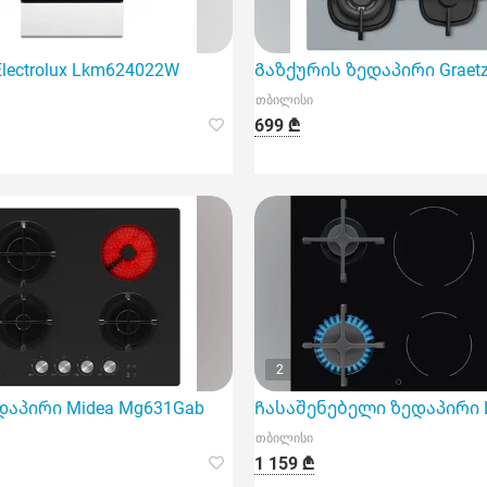
lectrolux Lkm624022W
Გაზქურის ზედაპირი Graetz
თბილისი
699 ₾
2
ალი ხარისხის გაზის სისტემით და ოთხი კონფორით
დაპირი Midea Mg631Gab
Ჩასაშენებელი ზედაპირი El
თბილისი
1 159 ₾