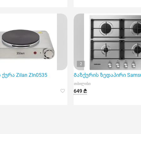
2
ურა Zilan Zln0535
Გაზქურის ზედაპირი Sams
თბილისი
649 ₾