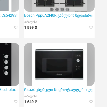
 Cs5429S01
Bosch Ppp6A2I40R გაზქურის ზედაპირი, წარმო
თბილისი
1 899 ₾
ectrolux Ege6172Nok
Ჩასაშენებელი მიკროტალღური ღუმელი Bo
თბილისი
1 649 ₾