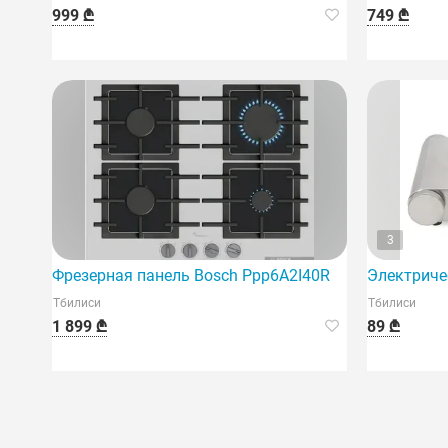
999 ₾
749 ₾
3
Фрезерная панель Bosch Ppp6A2I40R
Электриче
Тбилиси
Тбилиси
1 899 ₾
89 ₾