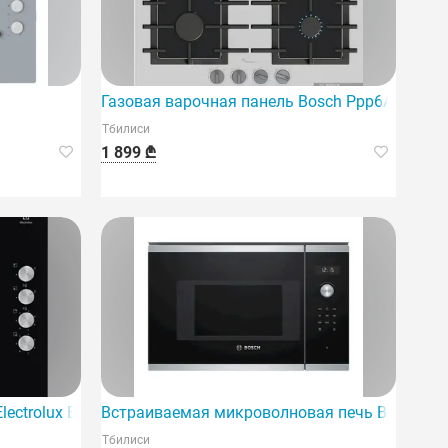
Газовая варочная панель Bosch Ppp6A2I40R, 
Тбилиси
1 899 ₾
lectrolux Ege6172Nok
Встраиваемая микроволновая печь Bosch B
Тбилиси