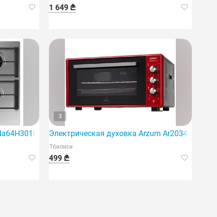
1 649 ₾
3
 Na64H3010As/WT
Электрическая духовка Arzum Ar2034
Тбилиси
499 ₾