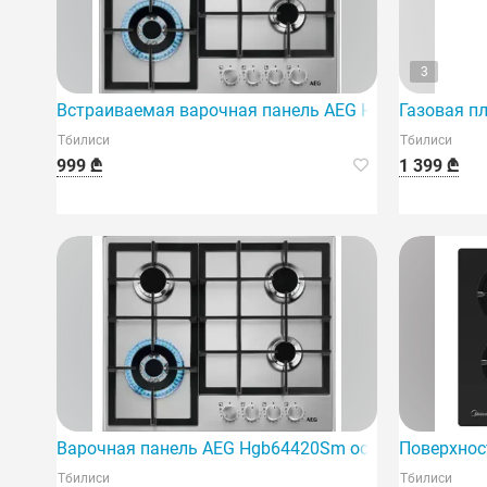
3
Встраиваемая варочная панель AEG Hgb64420Sm
Газовая п
Тбилиси
Тбилиси
999 ₾
1 399 ₾
Варочная панель AEG Hgb64420Sm оснащена высоко
Поверхнос
Тбилиси
Тбилиси