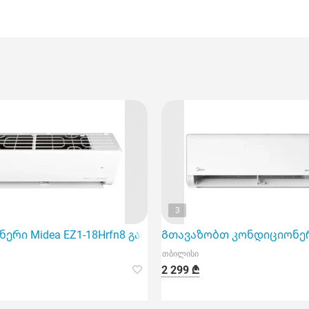
3
EZ1-12Hrfn8, რომელიც იდეალურია 40 მ2 ფართობის საჰა
რი Midea EZ1-18Hrfn8 გამწვანებულია 60 კვ.მ ფართობი
Გთავაზობთ კონდიციონერს 
თბილისი
2 299 ₾