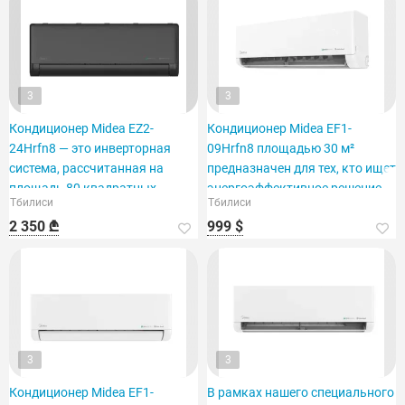
3
3
Кондиционер Midea EZ2-
Кондиционер Midea EF1-
24Hrfn8 — это инверторная
09Hrfn8 площадью 30 м²
система, рассчитанная на
предназначен для тех, кто ищет
площадь 80 квадратных
энергоэффективное решение.
Тбилиси
Тбилиси
метров.
2 350 ₾
999 $
3
3
Кондиционер Midea EF1-
В рамках нашего специального