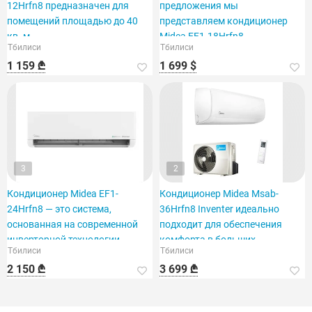
12Hrfn8 предназначен для
предложения мы
помещений площадью до 40
представляем кондиционер
кв. м.
Midea EF1-18Hrfn8,
Тбилиси
Тбилиси
рассчитанный на площадь 60
1 159 ₾
1 699 $
кв. футов.
3
2
Кондиционер Midea EF1-
Кондиционер Midea Msab-
24Hrfn8 — это система,
36Hrfn8 Inventer идеально
основанная на современной
подходит для обеспечения
инверторной технологии.
комфорта в больших
Тбилиси
Тбилиси
помещениях.
2 150 ₾
3 699 ₾