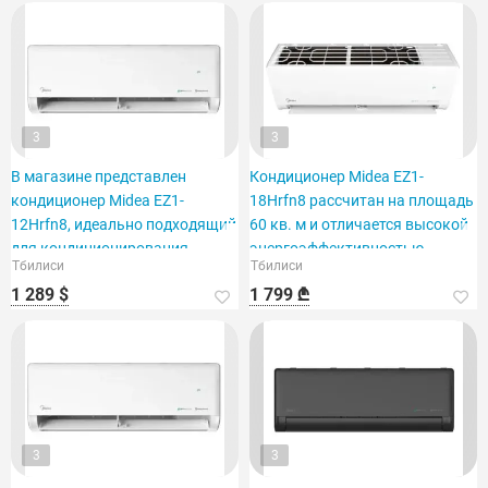
3
3
В магазине представлен
Кондиционер Midea EZ1-
кондиционер Midea EZ1-
18Hrfn8 рассчитан на площадь
12Hrfn8, идеально подходящий
60 кв. м и отличается высокой
для кондиционирования
энергоэффективностью.
Тбилиси
Тбилиси
помещения площадью 40 м2.
1 289 $
1 799 ₾
3
3