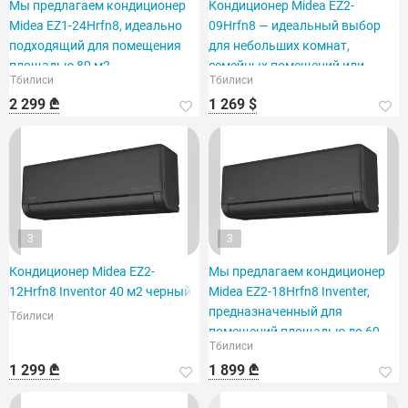
Мы предлагаем кондиционер
Кондиционер Midea EZ2-
Midea EZ1-24Hrfn8, идеально
09Hrfn8 — идеальный выбор
подходящий для помещения
для небольших комнат,
площадью 80 м2.
семейных помещений или
Тбилиси
Тбилиси
офисов.
2 299 ₾
1 269 $
3
3
Кондиционер Midea EZ2-
Мы предлагаем кондиционер
12Hrfn8 Inventor 40 м2 черный
Midea EZ2-18Hrfn8 Inventer,
предназначенный для
Тбилиси
помещений площадью до 60
Тбилиси
м².
1 299 ₾
1 899 ₾