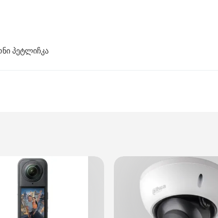
ონი პეტლიჩკა