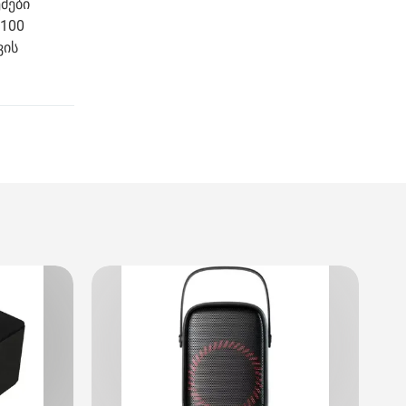
მები
m100
ვის