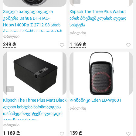
4
Ვიდეო სათვალთვალო
Klipsch The Three Plus Walnut
კამერა Dahua DH-HAC-
არის პრემიუმ კლასის აუდიო
Hdbw1400Rp-Z-2712-S3 არის
სისტემა
მაღალი ხარისხის dome ტიპის
თბილისი
თბილისი
მოდელი
249 ₾
1 169 ₾
3
Klipsch The Three Plus Matt Black
Დინამიკი Eden ED-Wp601
აუდიო სისტემა წარმოადგენს
თბილისი
თანამედროვე ტექნოლოგიურ
გადაწყვეტასა და
თბილისი
1 169 ₾
139 ₾