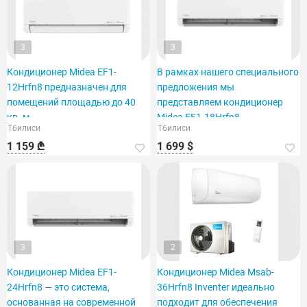
3
3
Кондиционер Midea EF1-
В рамках нашего специального
12Hrfn8 предназначен для
предложения мы
помещений площадью до 40
представляем кондиционер
кв. м.
Midea EF1-18Hrfn8,
Тбилиси
Тбилиси
рассчитанный на площадь 60
1 159 ₾
1 699 $
кв. футов.
3
2
Кондиционер Midea EF1-
Кондиционер Midea Msab-
24Hrfn8 — это система,
36Hrfn8 Inventer идеально
основанная на современной
подходит для обеспечения