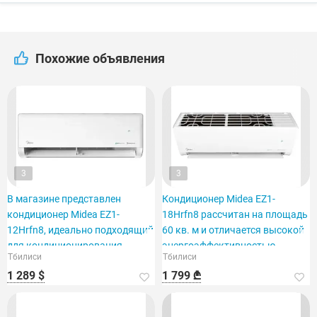
Похожие объявления
3
3
В магазине представлен
Кондиционер Midea EZ1-
кондиционер Midea EZ1-
18Hrfn8 рассчитан на площадь
12Hrfn8, идеально подходящий
60 кв. м и отличается высокой
для кондиционирования
энергоэффективностью.
Тбилиси
Тбилиси
помещения площадью 40 м2.
1 289 $
1 799 ₾