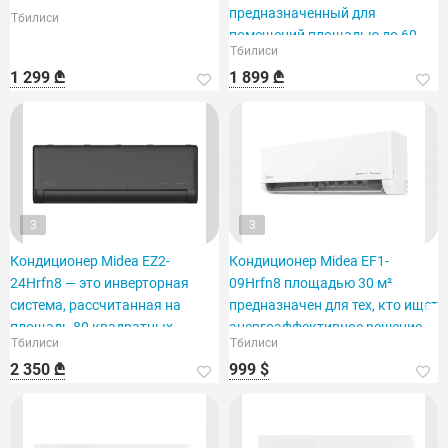
предназначенный для
Тбилиси
помещений площадью до 60
Тбилиси
м².
1 299 ₾
1 899 ₾
3
3
Кондиционер Midea EZ2-
Кондиционер Midea EF1-
24Hrfn8 — это инверторная
09Hrfn8 площадью 30 м²
система, рассчитанная на
предназначен для тех, кто ищет
площадь 80 квадратных
энергоэффективное решение.
Тбилиси
Тбилиси
метров.
2 350 ₾
999 $