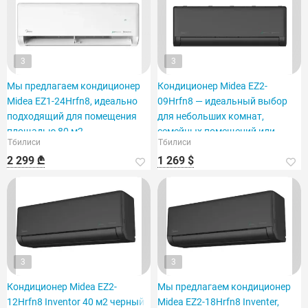
3
3
Мы предлагаем кондиционер
Кондиционер Midea EZ2-
Midea EZ1-24Hrfn8, идеально
09Hrfn8 — идеальный выбор
подходящий для помещения
для небольших комнат,
площадью 80 м2.
семейных помещений или
Тбилиси
Тбилиси
офисов.
2 299 ₾
1 269 $
3
3
Кондиционер Midea EZ2-
Мы предлагаем кондиционер
12Hrfn8 Inventor 40 м2 черный
Midea EZ2-18Hrfn8 Inventer,