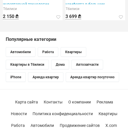
инверторной технологии.
комфорта в больших
Тбилиси
Тбилиси
помещениях.
2 150 ₾
3 699 ₾
Популярные категории
Автомобили
Работа
Квартиры
Квартиры в Тбилиси
Дома
Автозапчасти
iPhone
Аренда квартир
Аренда квартир посуточно
Карта сайта
Контакты
О компании
Реклама
Новости
Политика конфиденциальности
Квартиры
Работа
Автомобили
Продвижение сайтов
X.com