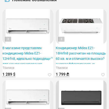
3
3
В магазине представлен
Кондиционер Midea EZ1-
кондиционер Midea EZ1-
18Hrfn8 рассчитан на площадь
12Hrfn8, идеально подходящий
60 кв. м и отличается высокой
для кондиционирования
энергоэффективностью.
Тбилиси
Тбилиси
помещения площадью 40 м2.
1 289 $
1 799 ₾