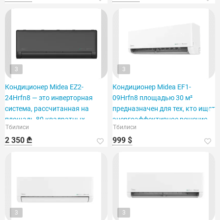
3
3
Кондиционер Midea EZ2-
Кондиционер Midea EF1-
24Hrfn8 — это инверторная
09Hrfn8 площадью 30 м²
система, рассчитанная на
предназначен для тех, кто ищет
площадь 80 квадратных
энергоэффективное решение.
Тбилиси
Тбилиси
метров.
2 350 ₾
999 $
3
3