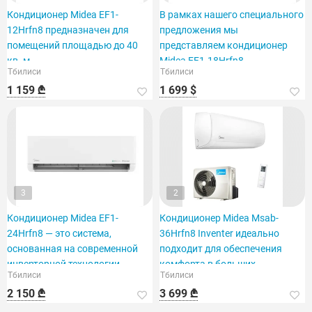
Кондиционер Midea EF1-
В рамках нашего специального
12Hrfn8 предназначен для
предложения мы
помещений площадью до 40
представляем кондиционер
кв. м.
Midea EF1-18Hrfn8,
Тбилиси
Тбилиси
рассчитанный на площадь 60
1 159 ₾
1 699 $
кв. футов.
3
2
Кондиционер Midea EF1-
Кондиционер Midea Msab-
24Hrfn8 — это система,
36Hrfn8 Inventer идеально
основанная на современной
подходит для обеспечения
инверторной технологии.
комфорта в больших
Тбилиси
Тбилиси
помещениях.
2 150 ₾
3 699 ₾