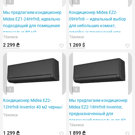
3
3
Мы предлагаем кондиционер
Кондиционер Midea EZ2-
Midea EZ1-24Hrfn8, идеально
09Hrfn8 — идеальный выбор
подходящий для помещения
для небольших комнат,
площадью 80 м2.
семейных помещений или
Тбилиси
Тбилиси
офисов.
2 299 ₾
1 269 $
3
3
Кондиционер Midea EZ2-
Мы предлагаем кондиционер
12Hrfn8 Inventor 40 м2 черный
Midea EZ2-18Hrfn8 Inventer,
предназначенный для
Тбилиси
помещений площадью до 60
Тбилиси
м².
1 299 ₾
1 899 ₾