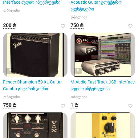
Interface აუდიო ინტერფეისი
Acoustic Guitar ელექტრო
აკუსტიკური
თბილისი
თბილისი
200 ₾
750 ₾
7
5
Fender Champion 50 XL Guitar
M-Audio Fast Track USB Interface
Combo გიტარის კომბი
აუდიო ინტერფეისი
თბილისი
თბილისი
750 ₾
1 ₾