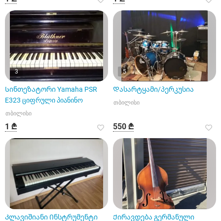
3
5
Სინთეზატორი Yamaha PSR
Დასარტყამი/პერკუსია
E323 ციფრული პიანინო
თბილისი
თბილისი
1 ₾
550 ₾
Კლავიშიანი Ინსტრუმენტი
Ქირავდება გერმანული