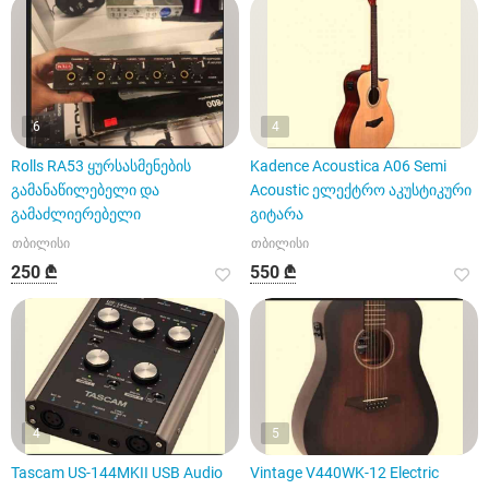
6
4
Rolls RA53 ყურსასმენების
Kadence Acoustica A06 Semi
გამანაწილებელი და
Acoustic ელექტრო აკუსტიკური
გამაძლიერებელი
გიტარა
თბილისი
თბილისი
250 ₾
550 ₾
4
5
Tascam US-144MKII USB Audio
Vintage V440WK-12 Electric