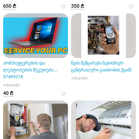
650 ₾
350 ₾
2
Კომპიუტერების და
წვის შემცირება ნებისმიერ
ლეპტოპების შეკეთება _
ცენტრალური გათბობის ქვაბზე
57409218
თბილისი
თბილისი
40 ₾