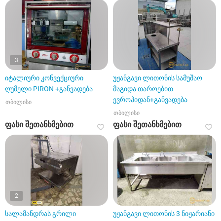
3
იტალიური კონვექციური
უჟანგავი ლითონის სამუშაო
ღუმელი PIRON +განვადება
მაგიდა თაროებით
ევროპიდან+განვადება
თბილისი
თბილისი
ფასი შეთანხმებით
ფასი შეთანხმებით
2
სალამანდრას გრილი
უჟანგავი ლითონის 3 ნიჟარიანი