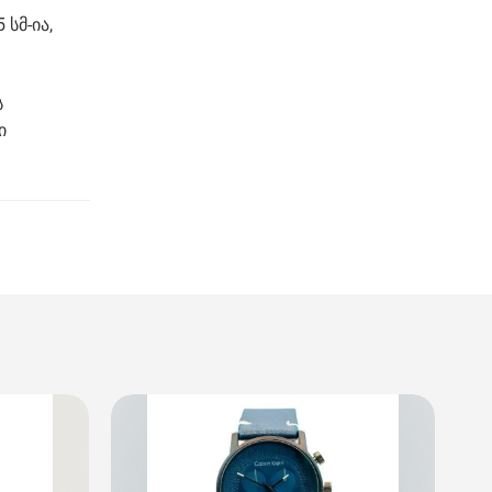
 სმ-ია,
ს
ი