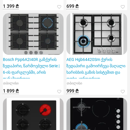
1 399 ₾
699 ₾
Bosch Ppp6A2I40R გაზქურის
AEG Hgb64420Sm ქურის
ზედაპირი, წარმოებული Serie |
ზედაპირი გამოირჩევა მაღალი
6-ის ფარგლებში, არის
ხარისხის გაზის სისტემით და
თანამედროვე
ოთხი კონფორით
თბილისი
თბილისი
1 899 ₾
999 ₾