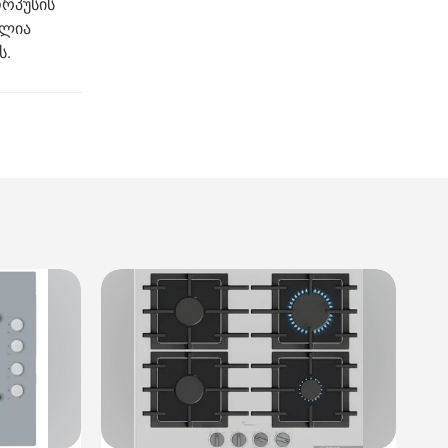
ორპუსის
ულია
ს.