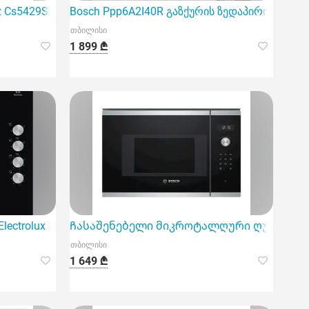
 Cs5429S01
Bosch Ppp6A2I40R გაზქურის ზედაპირი, წარმო
თბილისი
1 899 ₾
ectrolux Ege6172Nok
Ჩასაშენებელი მიკროტალღური ღუმელი Bo
თბილისი
1 649 ₾