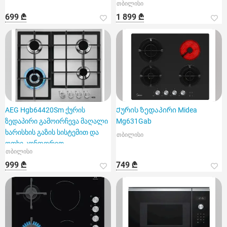
თბილისი
699 ₾
1 899 ₾
AEG Hgb64420Sm ქურის
Ქურის ზედაპირი Midea
ზედაპირი გამოირჩევა მაღალი
Mg631Gab
ხარისხის გაზის სისტემით და
თბილისი
ოთხი კონფორით
თბილისი
999 ₾
749 ₾