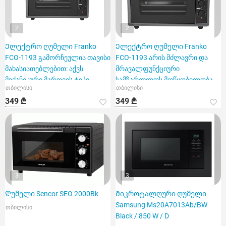
2
2
Ელექტრო ღუმელი Franko
Ელექტრო ღუმელი Franko
FCO-1193 გამორჩეულია თავისი
FCO-1193 არის მძლავრი და
მახასიათებლებით: აქვს
მრავალფუნქციური
მექანიკური მართვის ტიპი,
სამზარეულოს მოწყობილობა
თბილისი
თბილისი
349 ₾
349 ₾
3
3
Ღუმელი Sencor SEO 2000Bk
Მიკროტალღური ღუმელი
Samsung Ms20A7013Ab/BW
თბილისი
Black / 850 W / D