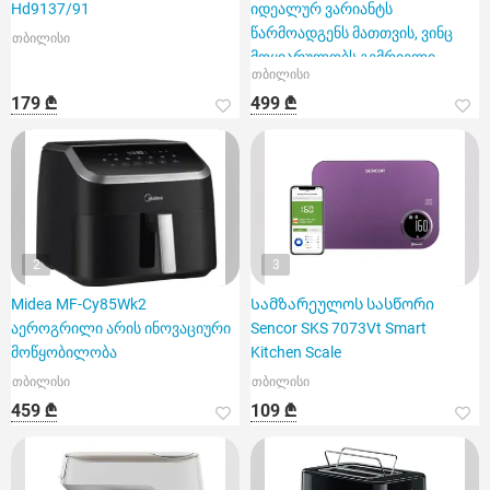
Hd9137/91
იდეალურ ვარიანტს
წარმოადგენს მათთვის, ვინც
თბილისი
მოყვარულობს გემრიელი
თბილისი
კერძების სწრ
179 ₾
499 ₾
2
3
Midea MF-Cy85Wk2
Სამზარეულოს სასწორი
აეროგრილი არის ინოვაციური
Sencor SKS 7073Vt Smart
მოწყობილობა
Kitchen Scale
თბილისი
თბილისი
459 ₾
109 ₾