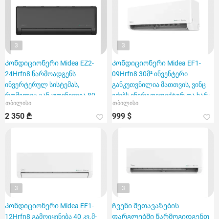
3
3
Კონდიციონერი Midea EZ2-
Კონდიციონერი Midea EF1-
24Hrfn8 წარმოადგენს
09Hrfn8 30მ² ინვენტერი
ინვერტერულ სისტემას,
განკუთვნილია მათთვის, ვინც
რომელიც განკუთვნილია 80
ეძებს ენერგოეფექტურ და ხარი
თბილისი
თბილისი
კვადრატული მ
2 350 ₾
999 $
3
3
Კონდიციონერი Midea EF1-
Ჩვენი შეთავაზების
12Hrfn8 გამოიყენება 40 კვ.მ-
ფარგლებში წარმოგიდგენთ