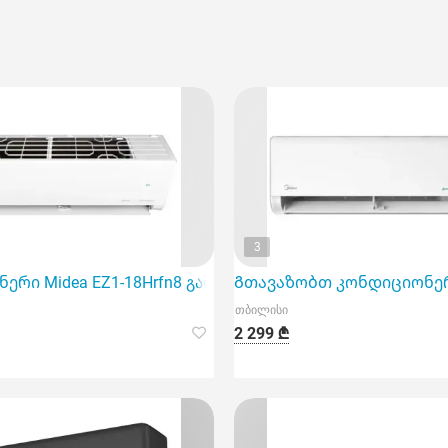
3
EZ1-12Hrfn8, რომელიც იდეალურია 40 მ2 ფართობის საჰა
რი Midea EZ1-18Hrfn8 გამწვანებულია 60 კვ.მ ფართობი
Გთავაზობთ კონდიციონერს 
თბილისი
2 299 ₾