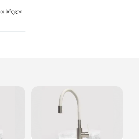
ს
ოთ სრული