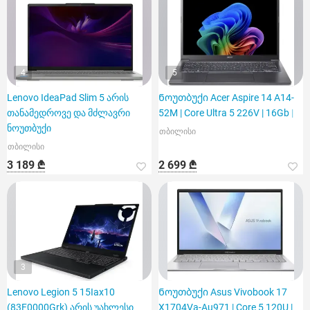
4
5
Lenovo IdeaPad Slim 5 არის
Ნოუთბუქი Acer Aspire 14 A14-
თანამედროვე და მძლავრი
52M | Core Ultra 5 226V | 16Gb |
ნოუთბუქი
თბილისი
თბილისი
3 189 ₾
2 699 ₾
3
Lenovo Legion 5 15Iax10
Ნოუთბუქი Asus Vivobook 17
(83F0000Grk) არის უახლესი
X1704Va-Au971 | Core 5 120U |