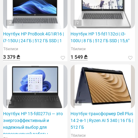
2
2
Ноутбук HP ProBook 4G1iR16 |
Ноутбук HP 15-fd1132ci | i3-
i7-150U | 24 ГБ | 512 ГБ SSD | 1
100U | 8 ГБ | 512 ГБ SSD | 15,6"
Тбилиси
Тбилиси
3 379 ₾
1 549 ₾
3
4
Ноутбук HP 15-fd0277ci — это
Ноутбук-трансформер Dell Plus
энергоэффективный и
14 2-в-1 | Ryzen AI 5 340 | 16 ГБ |
надежный выбор для
512 ГБ
повседневной работы.
Тбилиси