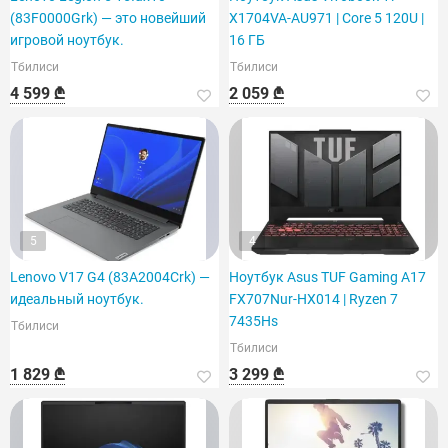
(83F0000Grk) — это новейший
X1704VA-AU971 | Core 5 120U |
игровой ноутбук.
16 ГБ
Тбилиси
Тбилиси
4 599 ₾
2 059 ₾
5
4
Lenovo V17 G4 (83A2004Crk) —
Ноутбук Asus TUF Gaming A17
идеальный ноутбук.
FX707Nur-HX014 | Ryzen 7
7435Hs
Тбилиси
Тбилиси
1 829 ₾
3 299 ₾