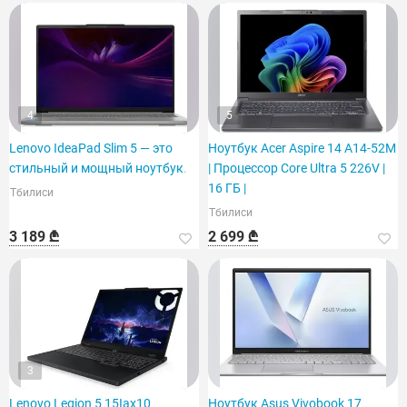
4
5
Lenovo IdeaPad Slim 5 — это
Ноутбук Acer Aspire 14 A14-52M
стильный и мощный ноутбук.
| Процессор Core Ultra 5 226V |
16 ГБ |
Тбилиси
Тбилиси
3 189 ₾
2 699 ₾
3
Lenovo Legion 5 15Iax10
Ноутбук Asus Vivobook 17