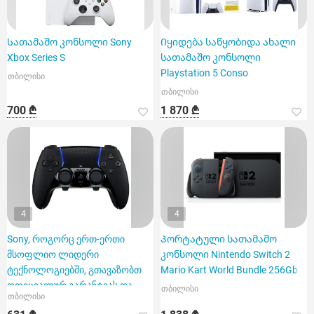
Სათამაშო კონსოლი Sony
Იყიდება საწყობიდა ახალი
Xbox Series S
სათამაშო კონსოლი
Playstation 5 Conso
თბილისი
თბილისი
700 ₾
1 870 ₾
4
4
Sony, როგორც ერთ-ერთი
Პორტატული სათამაშო
მსოფლიო ლიდერი
კონსოლი Nintendo Switch 2
ტექნოლოგიებში, გთავაზობთ
Mario Kart World Bundle 256Gb
ოფიციალურ გარანტიას და
თბილისი
თბილისი
ადგილზე მიწოდებ