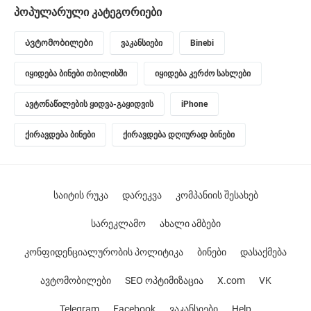
პოპულარული კატეგორიები
Ავტომობილები
ვაკანსიები
Binebi
იყიდება ბინები თბილისში
იყიდება კერძო სახლები
ავტონაწილების ყიდვა-გაყიდვის
iPhone
ქირავდება ბინები
ქირავდება დღიურად ბინები
საიტის რუკა
დარეკვა
კომპანიის შესახებ
სარეკლამო
ახალი ამბები
კონფიდენციალურობის პოლიტიკა
ბინები
დასაქმება
ავტომობილები
SEO ოპტიმიზაცია
X.com
VK
Telegram
Facebook
ვაკანსიები
Help