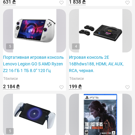
631 ₾
1 838 ₾
5
4
Портативная игровая консоль
Игровая консоль 2E
Lenovo Legion GO S AMD Ryzen
16Bhdws188, HDMI, AV, AUX,
Z2 16 ГБ 1 ТБ 8.0" 120 Гц
RCA, черная.
Тбилиси
Тбилиси
2 184 ₾
199 ₾
5