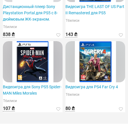
Дистанционный плеер Sony
Видеоигра THE LAST OF US Part
Playstation Portal для PS5 с 8-
II Remastered для PS5
дюймовым ЖК-экраном.
Тбилиси
Тбилиси
838 ₾
143 ₾
Видеоигра для Sony PS5 Spider-
Видеоигра для PS4 Far Cry 4
MAN Miles Morales
Тбилиси
Тбилиси
107 ₾
80 ₾