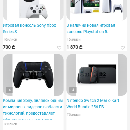
Игровая консоль Sony Xbox
В наличии новая игровая
Series S
консоль Playstation 5.
Тбилиси
Тбилиси
700 ₾
1 870 ₾
4
4
Компания Sony, являясь одним
Nintendo Switch 2 Mario Kart
из мировых лидеров в области
World Bundle 256 ГБ
технологий, предоставляет
Тбилиси
официальную гарантию и
Тбилиси
доставку на место.