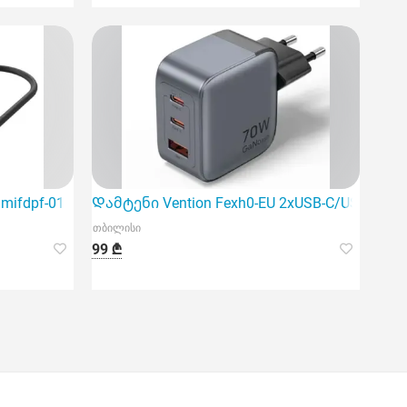
ifdpf-01 4K/60Hz USB-C to Hdmi+DP A
Დამტენი Vention Fexh0-EU 2xUSB-C/USB-A Ga
თბილისი
99 ₾