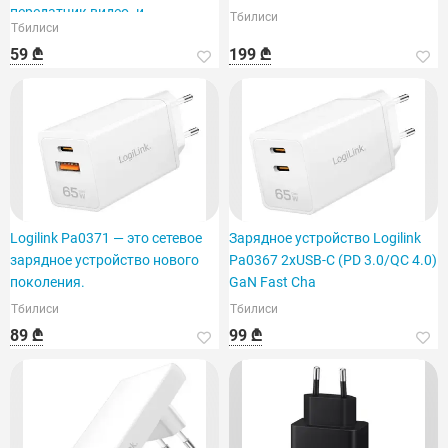
передатчик видео- и
Тбилиси
Тбилиси
аудиосигнала.
59 ₾
199 ₾
Logilink Pa0371 — это сетевое
Зарядное устройство Logilink
зарядное устройство нового
Pa0367 2xUSB-C (PD 3.0/QC 4.0)
поколения.
GaN Fast Cha
Тбилиси
Тбилиси
89 ₾
99 ₾