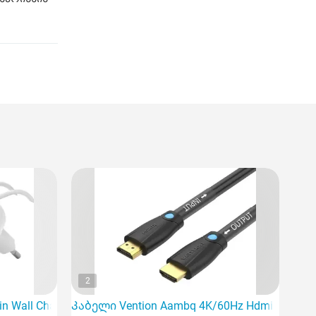
2
 Wall Charger 30W USB-C PD PPS, 1M
Კაბელი Vention Aambq 4K/60Hz Hdmi Cable 2