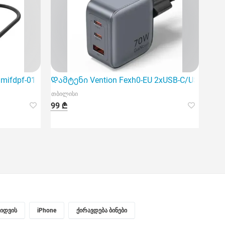
ifdpf-01 4K/60Hz USB-C to Hdmi+DP A
Დამტენი Vention Fexh0-EU 2xUSB-C/USB-A Ga
თბილისი
99 ₾
ყიდვის
iPhone
ქირავდება ბინები