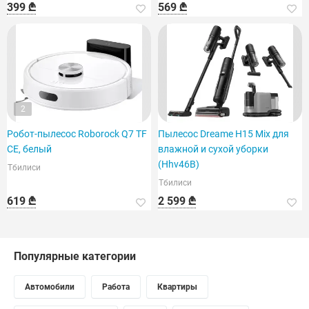
399 ₾
569 ₾
условиях.
2
Робот-пылесос Roborock Q7 TF
Пылесос Dreame H15 Mix для
CE, белый
влажной и сухой уборки
(Hhv46B)
Тбилиси
Тбилиси
619 ₾
2 599 ₾
Популярные категории
Автомобили
Работа
Квартиры