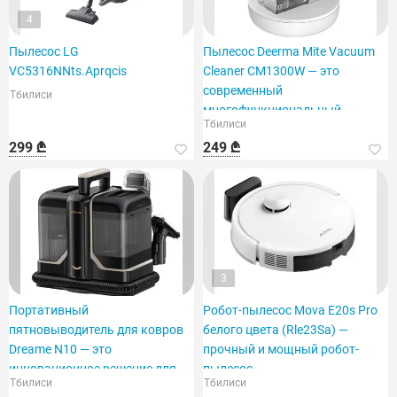
4
Пылесос LG
Пылесос Deerma Mite Vacuum
VC5316NNts.Aprqcis
Cleaner CM1300W — это
современный
Тбилиси
многофункциональный
Тбилиси
пылесос.
299 ₾
249 ₾
3
Портативный
Робот-пылесос Mova E20s Pro
пятновыводитель для ковров
белого цвета (Rle23Sa) —
Dreame N10 — это
прочный и мощный робот-
инновационное решение для
пылесос.
Тбилиси
Тбилиси
удаления пятен в домашних