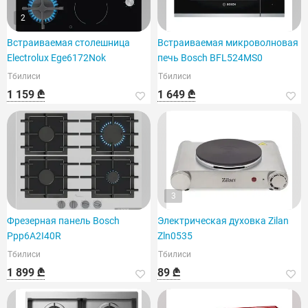
2
Встраиваемая столешница
Встраиваемая микроволновая
Electrolux Ege6172Nok
печь Bosch BFL524MS0
Тбилиси
Тбилиси
1 159 ₾
1 649 ₾
3
Фрезерная панель Bosch
Электрическая духовка Zilan
Ppp6A2I40R
Zln0535
Тбилиси
Тбилиси
1 899 ₾
89 ₾