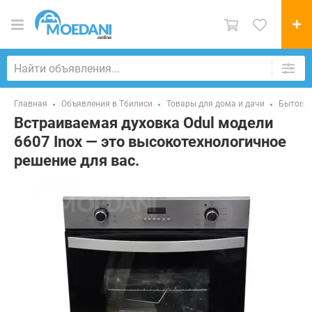
Главная
Объявления в Тбилиси
Товары для дома и дачи
Бытовая
Встраиваемая духовка Odul модели
6607 Inox — это высокотехнологичное
решение для вас.