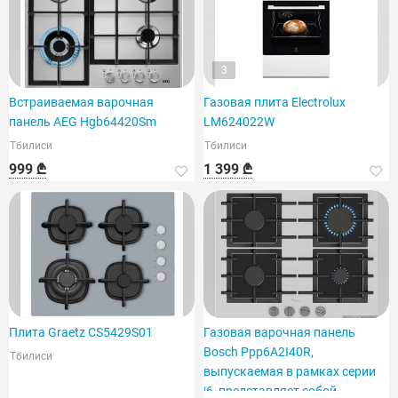
3
Встраиваемая варочная
Газовая плита Electrolux
панель AEG Hgb64420Sm
LM624022W
Тбилиси
Тбилиси
999 ₾
1 399 ₾
Плита Graetz CS5429S01
Газовая варочная панель
Bosch Ppp6A2I40R,
Тбилиси
выпускаемая в рамках серии
|6, представляет собой