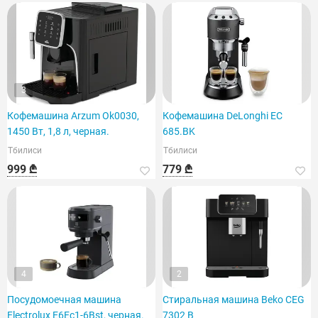
3
Кофемашина Arzum Ok0030,
Кофемашина DeLonghi EC
1450 Вт, 1,8 л, черная.
685.BK
Тбилиси
Тбилиси
999 ₾
779 ₾
4
2
Посудомоечная машина
Стиральная машина Beko CEG
Electrolux E6Ec1-6Bst, черная.
7302 B