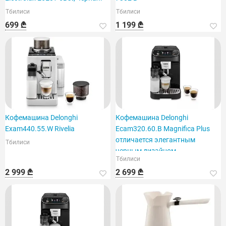
Тбилиси
Тбилиси
699 ₾
1 199 ₾
Кофемашина Delonghi
Кофемашина Delonghi
Exam440.55.W Rivelia
Ecam320.60.B Magnifica Plus
отличается элегантным
Тбилиси
черным дизайном.
Тбилиси
2 999 ₾
2 699 ₾