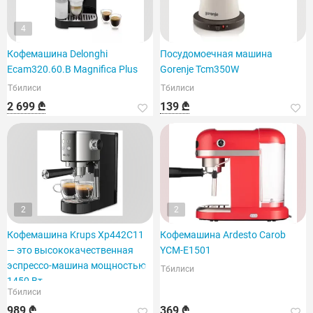
4
Кофемашина Delonghi
Посудомоечная машина
Ecam320.60.B Magnifica Plus
Gorenje Tcm350W
Тбилиси
Тбилиси
2 699 ₾
139 ₾
2
2
Кофемашина Krups Xp442C11
Кофемашина Ardesto Carob
— это высококачественная
YCM-E1501
эспрессо-машина мощностью
Тбилиси
1450 Вт.
Тбилиси
989 ₾
369 ₾