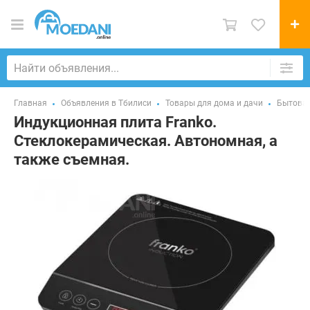
Главная
Объявления в Тбилиси
Товары для дома и дачи
Бытовая
Индукционная плита Franko.
Стеклокерамическая. Автономная, а
также съемная.