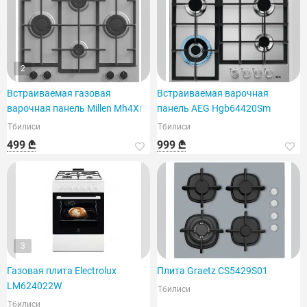
2
Встраиваемая газовая
Встраиваемая варочная
варочная панель Millen Mh4Xr
панель AEG Hgb64420Sm
Тбилиси
Тбилиси
499 ₾
999 ₾
3
Газовая плита Electrolux
Плита Graetz CS5429S01
LM624022W
Тбилиси
Тбилиси