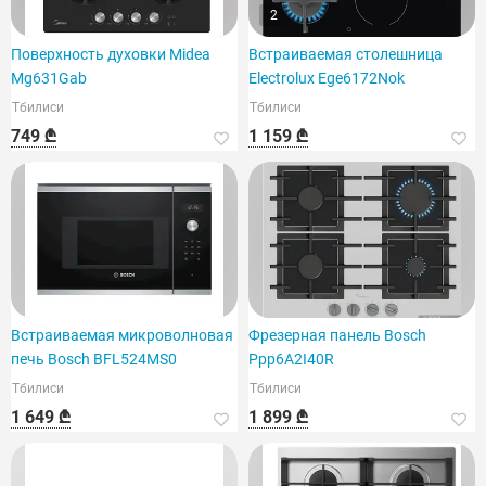
2
Поверхность духовки Midea
Встраиваемая столешница
Mg631Gab
Electrolux Ege6172Nok
Тбилиси
Тбилиси
749 ₾
1 159 ₾
Встраиваемая микроволновая
Фрезерная панель Bosch
печь Bosch BFL524MS0
Ppp6A2I40R
Тбилиси
Тбилиси
1 649 ₾
1 899 ₾