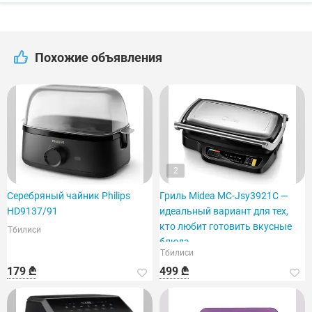
Похожие объявления
2
Серебряный чайник Philips
Гриль Midea MC-Jsy3921C —
HD9137/91
идеальный вариант для тех,
кто любит готовить вкусные
Тбилиси
блюда.
Тбилиси
179 ₾
499 ₾