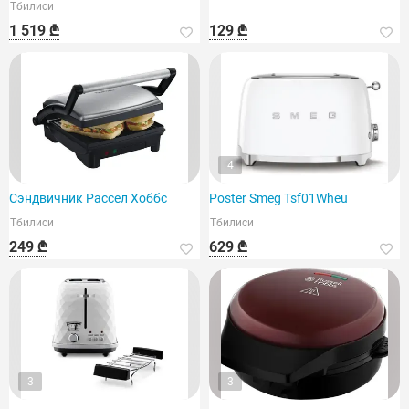
Тбилиси
1 519 ₾
129 ₾
4
Сэндвичник Рассел Хоббс
Poster Smeg Tsf01Wheu
Тбилиси
Тбилиси
249 ₾
629 ₾
3
3