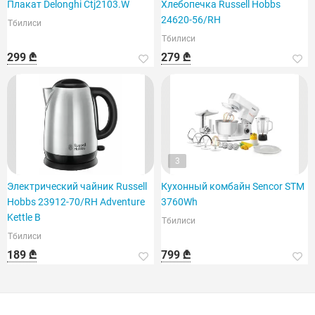
Плакат Delonghi Ctj2103.W
Хлебопечка Russell Hobbs
24620-56/RH
Тбилиси
Тбилиси
299 ₾
279 ₾
3
Электрический чайник Russell
Кухонный комбайн Sencor STM
Hobbs 23912-70/RH Adventure
3760Wh
Kettle B
Тбилиси
Тбилиси
189 ₾
799 ₾