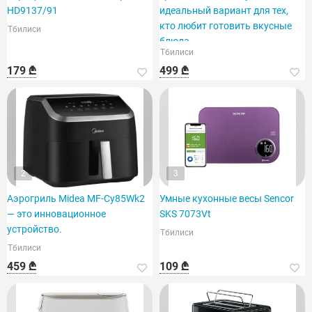
HD9137/91
идеальный вариант для тех,
кто любит готовить вкусные
Тбилиси
блюда.
Тбилиси
179 ₾
499 ₾
2
3
Аэрогриль Midea MF-Cy85Wk2
Умные кухонные весы Sencor
— это инновационное
SKS 7073Vt
устройство.
Тбилиси
Тбилиси
459 ₾
109 ₾