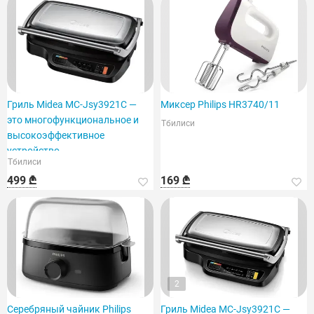
Гриль Midea MC-Jsy3921C —
Миксер Philips HR3740/11
это многофункциональное и
Тбилиси
высокоэффективное
устройство.
Тбилиси
499 ₾
169 ₾
2
Серебряный чайник Philips
Гриль Midea MC-Jsy3921C —