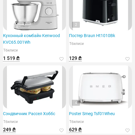
2
Кухонный комбайн Kenwood
Постер Braun Ht1010Bk
KVC65.001Wh
Тбилиси
Тбилиси
1 519 ₾
129 ₾
4
Сэндвичник Рассел Хоббс
Poster Smeg Tsf01Wheu
Тбилиси
Тбилиси
249 ₾
629 ₾