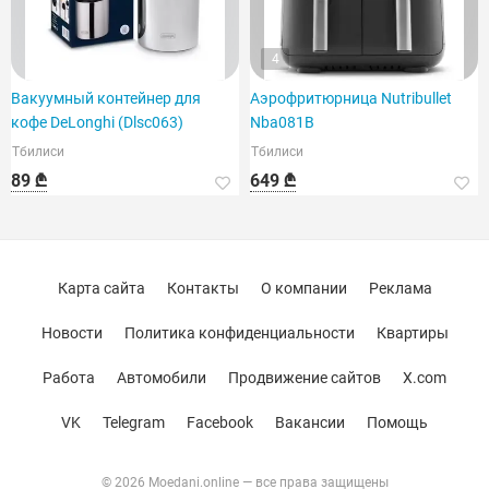
4
Вакуумный контейнер для
Аэрофритюрница Nutribullet
кофе DeLonghi (Dlsc063)
Nba081B
Тбилиси
Тбилиси
89 ₾
649 ₾
Карта сайта
Контакты
О компании
Реклама
Новости
Политика конфиденциальности
Квартиры
Работа
Автомобили
Продвижение сайтов
X.com
VK
Telegram
Facebook
Вакансии
Помощь
© 2026 Moedani.online — все права защищены