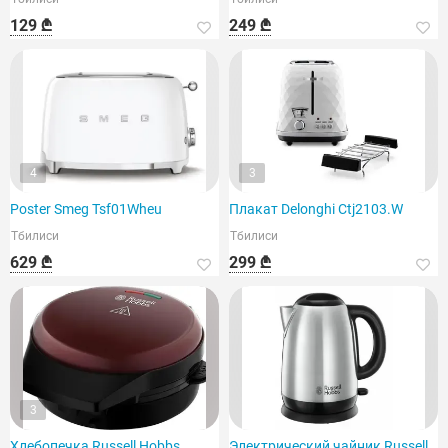
129 ₾
249 ₾
4
3
Poster Smeg Tsf01Wheu
Плакат Delonghi Ctj2103.W
Тбилиси
Тбилиси
629 ₾
299 ₾
3
Хлебопечка Russell Hobbs
Электрический чайник Russell