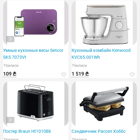
3
Умные кухонные весы Sencor
Кухонный комбайн Kenwood
SKS 7073Vt
KVC65.001Wh
Тбилиси
Тбилиси
109 ₾
1 519 ₾
2
Постер Braun Ht1010Bk
Сэндвичник Рассел Хоббс
Тбилиси
Тбилиси