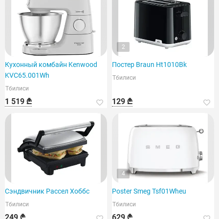
2
Кухонный комбайн Kenwood
Постер Braun Ht1010Bk
KVC65.001Wh
Тбилиси
Тбилиси
1 519 ₾
129 ₾
4
Сэндвичник Рассел Хоббс
Poster Smeg Tsf01Wheu
Тбилиси
Тбилиси
249 ₾
629 ₾