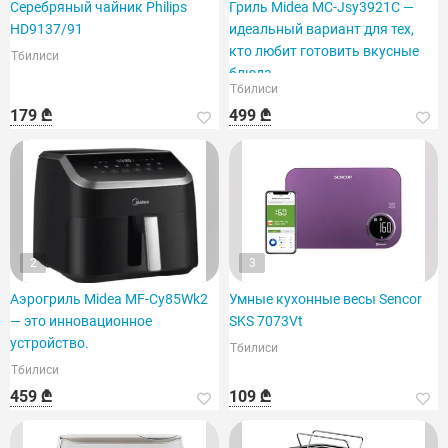
Серебряный чайник Philips
Гриль Midea MC-Jsy3921C —
HD9137/91
идеальный вариант для тех,
кто любит готовить вкусные
Тбилиси
блюда.
Тбилиси
179 ₾
499 ₾
2
3
Аэрогриль Midea MF-Cy85Wk2
Умные кухонные весы Sencor
— это инновационное
SKS 7073Vt
устройство.
Тбилиси
Тбилиси
459 ₾
109 ₾