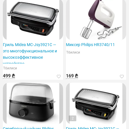
Гриль Midea MC-Jsy3921C —
Миксер Philips HR3740/11
это многофункциональное и
Тбилиси
высокоэффективное
устройство.
Тбилиси
499 ₾
169 ₾
2
Серебряный чайник Philips
Гриль Midea MC-Jsy3921C —