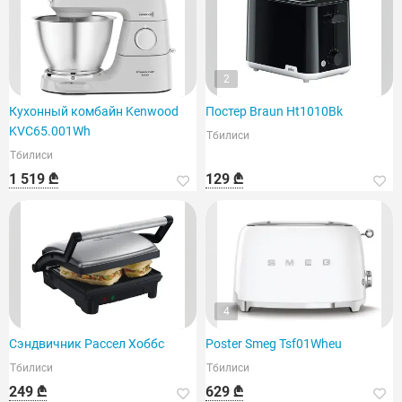
2
Кухонный комбайн Kenwood
Постер Braun Ht1010Bk
KVC65.001Wh
Тбилиси
Тбилиси
1 519 ₾
129 ₾
4
Сэндвичник Рассел Хоббс
Poster Smeg Tsf01Wheu
Тбилиси
Тбилиси
249 ₾
629 ₾