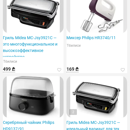
Гриль Midea MC-Jsy3921C —
Миксер Philips HR3740/11
это многофункциональное и
Тбилиси
высокоэффективное
устройство.
Тбилиси
499 ₾
169 ₾
2
Серебряный чайник Philips
Гриль Midea MC-Jsy3921C —
HD9137/91
идеальный вариант для тех,