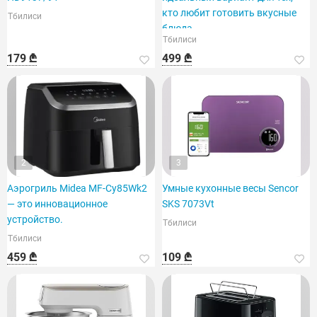
кто любит готовить вкусные
Тбилиси
блюда.
Тбилиси
179 ₾
499 ₾
2
3
Аэрогриль Midea MF-Cy85Wk2
Умные кухонные весы Sencor
— это инновационное
SKS 7073Vt
устройство.
Тбилиси
Тбилиси
459 ₾
109 ₾