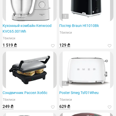
2
Кухонный комбайн Kenwood
Постер Braun Ht1010Bk
KVC65.001Wh
Тбилиси
Тбилиси
1 519 ₾
129 ₾
4
Сэндвичник Рассел Хоббс
Poster Smeg Tsf01Wheu
Тбилиси
Тбилиси
249 ₾
629 ₾