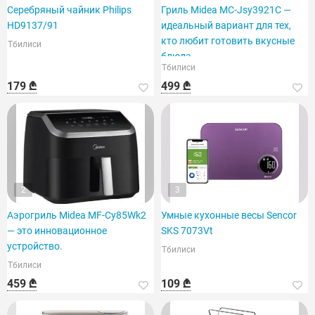
Серебряный чайник Philips
Гриль Midea MC-Jsy3921C —
HD9137/91
идеальный вариант для тех,
кто любит готовить вкусные
Тбилиси
блюда.
Тбилиси
179 ₾
499 ₾
2
3
Аэрогриль Midea MF-Cy85Wk2
Умные кухонные весы Sencor
— это инновационное
SKS 7073Vt
устройство.
Тбилиси
Тбилиси
459 ₾
109 ₾