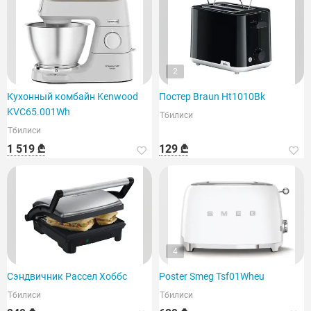
2
Кухонный комбайн Kenwood
Постер Braun Ht1010Bk
KVC65.001Wh
Тбилиси
Тбилиси
1 519 ₾
129 ₾
4
Сэндвичник Рассел Хоббс
Poster Smeg Tsf01Wheu
Тбилиси
Тбилиси