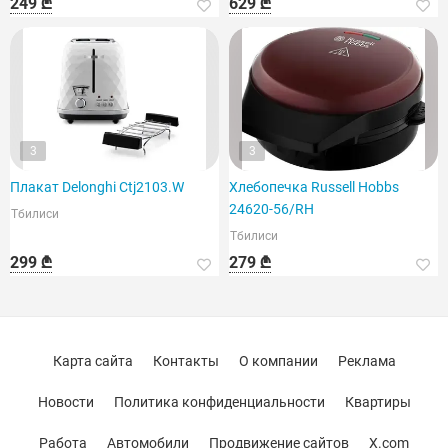
249 ₾
629 ₾
3
3
Плакат Delonghi Ctj2103.W
Хлебопечка Russell Hobbs
24620-56/RH
Тбилиси
Тбилиси
299 ₾
279 ₾
Карта сайта
Контакты
О компании
Реклама
Новости
Политика конфиденциальности
Квартиры
Работа
Автомобили
Продвижение сайтов
X.com