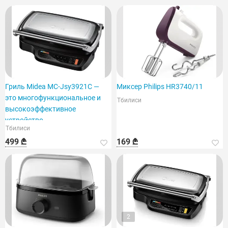
Гриль Midea MC-Jsy3921C —
Миксер Philips HR3740/11
это многофункциональное и
Тбилиси
высокоэффективное
устройство.
Тбилиси
499 ₾
169 ₾
2