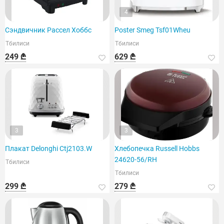
4
Сэндвичник Рассел Хоббс
Poster Smeg Tsf01Wheu
Тбилиси
Тбилиси
249 ₾
629 ₾
3
3
Плакат Delonghi Ctj2103.W
Хлебопечка Russell Hobbs
24620-56/RH
Тбилиси
Тбилиси
299 ₾
279 ₾