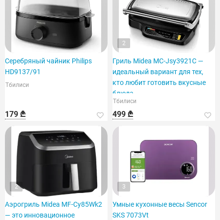
2
Серебряный чайник Philips
Гриль Midea MC-Jsy3921C —
HD9137/91
идеальный вариант для тех,
кто любит готовить вкусные
Тбилиси
блюда.
Тбилиси
179 ₾
499 ₾
2
3
Аэрогриль Midea MF-Cy85Wk2
Умные кухонные весы Sencor
— это инновационное
SKS 7073Vt