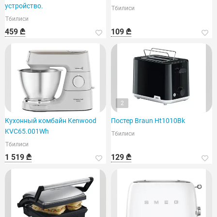
устройство.
Тбилиси
Тбилиси
459 ₾
109 ₾
2
Кухонный комбайн Kenwood
Постер Braun Ht1010Bk
KVC65.001Wh
Тбилиси
Тбилиси
1 519 ₾
129 ₾