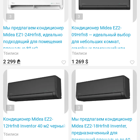
3
3
Мы предлагаем кондиционер
Кондиционер Midea EZ2-
Midea EZ1-24Hrfn8, идеально
09Hrfn8 — идеальный выбор
подходящий для помещения
для небольших комнат,
площадью 80 м2.
семейных помещений или
Тбилиси
Тбилиси
офисов.
2 299 ₾
1 269 $
3
3
Кондиционер Midea EZ2-
Мы предлагаем кондиционер
12Hrfn8 Inventor 40 м2 черный
Midea EZ2-18Hrfn8 Inventer,
предназначенный для
Тбилиси
помещений площадью до 60