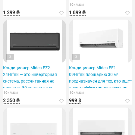
Тбилиси
м².
1 299 ₾
1 899 ₾
3
3
Кондиционер Midea EZ2-
Кондиционер Midea EF1-
24Hrfn8 — это инверторная
09Hrfn8 площадью 30 м²
система, рассчитанная на
предназначен для тех, кто ищет
площадь 80 квадратных
энергоэффективное решение.
Тбилиси
Тбилиси
метров.
2 350 ₾
999 $