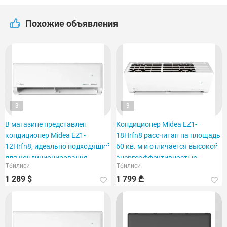
Похожие объявления
3
3
В магазине представлен
Кондиционер Midea EZ1-
кондиционер Midea EZ1-
18Hrfn8 рассчитан на площадь
12Hrfn8, идеально подходящий
60 кв. м и отличается высокой
для кондиционирования
энергоэффективностью.
Тбилиси
Тбилиси
помещения площадью 40 м2.
1 289 $
1 799 ₾