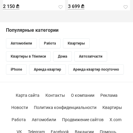
помещениях.
2 150 ₾
3 699 ₾
Популярные категории
Автомобили
Работа
Квартиры
Квартиры в Тбилиси
Дома
Автозапчасти
iPhone
Аренда квартир
Аренда квартир посуточно
Карта сайта
Контакты
О компании
Реклама
Новости
Политика конфиденциальности
Квартиры
Работа
Автомобили
Продвижение сайтов
X.com
VK
Telegram
Facebook
Вакансии
Помощь