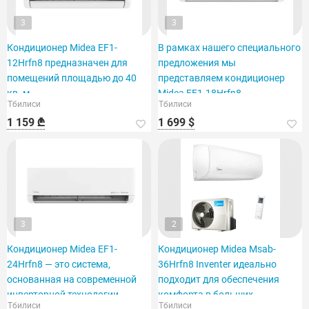
3
3
Кондиционер Midea EF1-
В рамках нашего специального
12Hrfn8 предназначен для
предложения мы
помещений площадью до 40
представляем кондиционер
кв. м.
Midea EF1-18Hrfn8,
Тбилиси
Тбилиси
рассчитанный на площадь 60
1 159 ₾
1 699 $
кв. футов.
3
2
Кондиционер Midea EF1-
Кондиционер Midea Msab-
24Hrfn8 — это система,
36Hrfn8 Inventer идеально
основанная на современной
подходит для обеспечения
инверторной технологии.
комфорта в больших
Тбилиси
Тбилиси