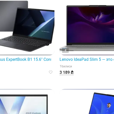
4
n 7 260 32 ГБ
us ExpertBook B1 15.6" Core 7 150U 16 ГБ 1 ТБ SSD
Lenovo IdeaPad Slim 5 — эт
Тбилиси
3 189 ₾