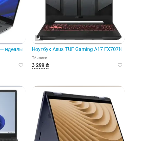
4
 — идеальный ноутбук.
Ноутбук Asus TUF Gaming A17 FX707Nur-HX014
Тбилиси
3 299 ₾