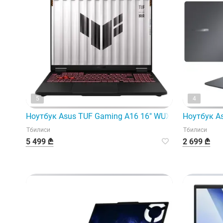
5
4
Ноутбук Asus TUF Gaming A16 16" WUXGA 165 Гц Ryze
Ноутбук As
Тбилиси
Тбилиси
5 499 ₾
2 699 ₾