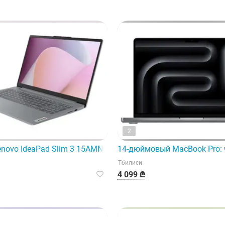
2
enovo IdeaPad Slim 3 15AMN8/82XQ015BRK
14-дюймовый MacBook Pro: 
Тбилиси
4 099 ₾