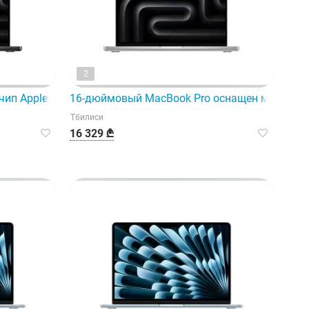
2
й новым чипом Apple M5.
чип Apple M5 Pro с 18-ядерным процессором и
16-дюймовый MacBook Pro оснащен мощным п
Тбилиси
16 329 ₾