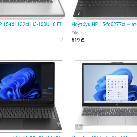
3
 SSD | 1
15-fd1132ci | i3-100U | 8 ГБ | 512 ГБ SSD | 15,6"
Ноутбук HP 15-fd0277ci — 
Тбилиси
619 ₾
3