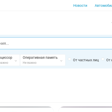
Новости
Автомоби
оцессор
Оперативная память
От частных лиц
От
важно
Не важно