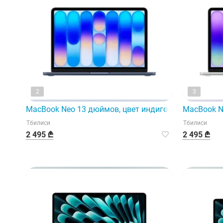
2
3
MacBook Neo 13 дюймов, цвет индиго, модель A3404,
MacBook N
Тбилиси
Тбилиси
2 495 ₾
2 495 ₾