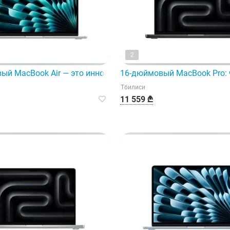
2
та, модель A3241, процессор M4 с 10 ядрами.
ый MacBook Air — это инновационный ноутбук, оснащенны
16-дюймовый MacBook Pro: 
Тбилиси
11 559 ₾