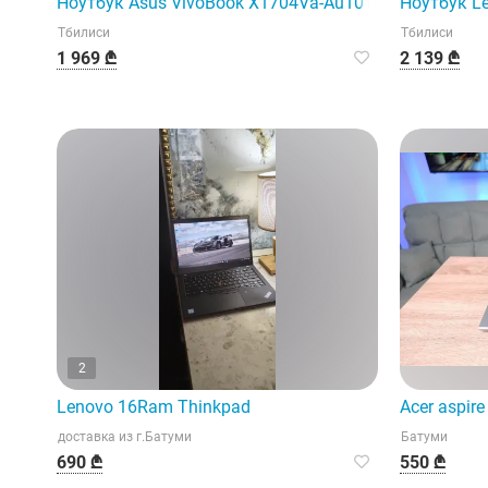
Ноутбук Asus VivoBook X1704Va-Au1017 — это прак
Ноутбук Le
Тбилиси
Тбилиси
1 969 ₾
2 139 ₾
2
Lenovo 16Ram Thinkpad
Acer aspir
доставка из г.Батуми
Батуми
690 ₾
550 ₾