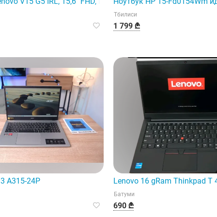
тичное и многофункциональное устройство.
novo V15 G5 IRL, 15,6" FHD, процессор i5-13420H, 16 ГБ опе
Ноутбук HP 15-Fd0154Wm ид
Тбилиси
1 799 ₾
e 3 A315-24P
Lenovo 16 gRam Thinkpad T 
Батуми
690 ₾