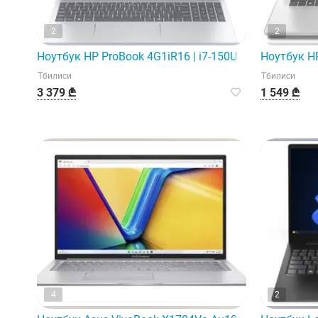
2
2
Ноутбук HP ProBook 4G1iR16 | i7-150U | 24 ГБ | 512 ГБ
Ноутбук HP 
Тбилиси
Тбилиси
3 379 ₾
1 549 ₾
4
2