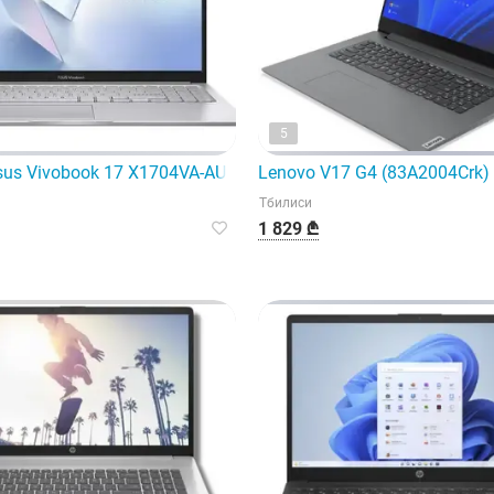
5
й игровой ноутбук.
us Vivobook 17 X1704VA-AU971 | Core 5 120U | 16 ГБ
Lenovo V17 G4 (83A2004Crk)
Тбилиси
1 829 ₾