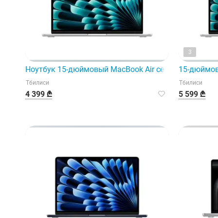
3
Ноутбук 15-дюймовый MacBook Air серебристого цве
15-дюймов
Тбилиси
Тбилиси
4 399 ₾
5 599 ₾