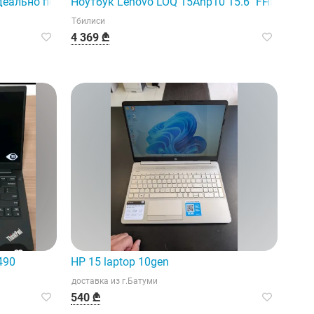
ративной памяти.
еально подходит для повседневной работы и использован
Ноутбук Lenovo LOQ 15Ahp10 15.6" FHD 144Hz
Тбилиси
4 369 ₾
490
HP 15 laptop 10gen
доставка из г.Батуми
540 ₾