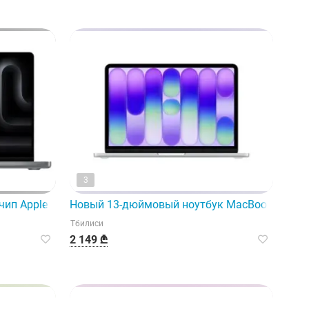
3
чип Apple M3 с 8-ядерным и 10-ядерным процессорами.
Новый 13-дюймовый ноутбук MacBook Neo от
Тбилиси
2 149 ₾