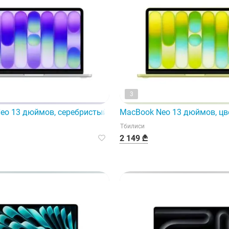
3
 процессор A18 PRO, 6 ядер CP
eo 13 дюймов, серебристый, модель A3404, процессор A18 
MacBook Neo 13 дюймов, цве
Тбилиси
2 149 ₾