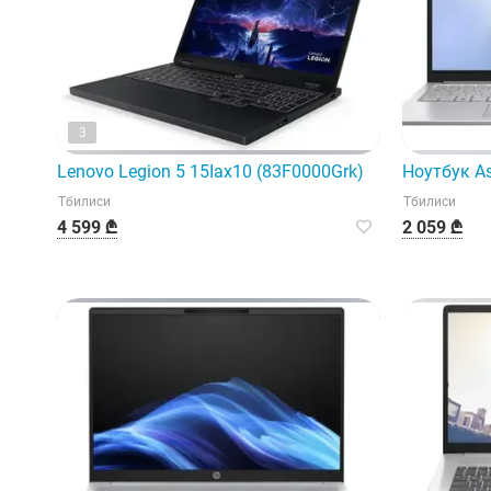
3
Lenovo Legion 5 15Iax10 (83F0000Grk) — это новейши
Ноутбук As
Тбилиси
Тбилиси
4 599 ₾
2 059 ₾