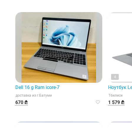
4
Dell 16 g Ram icore-7
Ноутбук L
доставка из г.Батуми
Тбилиси
670 ₾
1 579 ₾