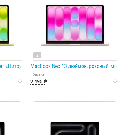
2
PRO, 6C CP
т «Цитрусовый», модель A3404, процессор A18 PRO, 6 ядер
MacBook Neo 13 дюймов, розовый, модель A34
Тбилиси
2 495 ₾