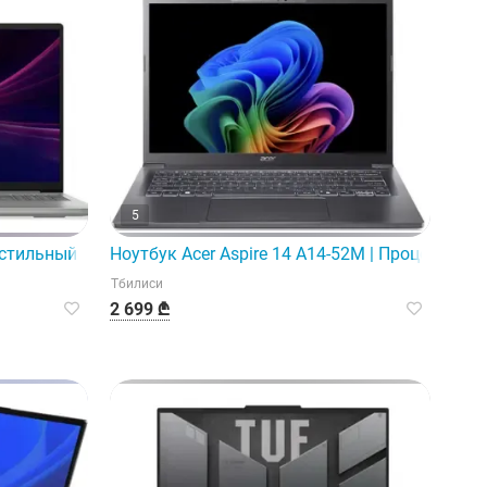
5
о стильный и мощный ноутбук.
Ноутбук Acer Aspire 14 A14-52M | Процессор Core
Тбилиси
2 699 ₾