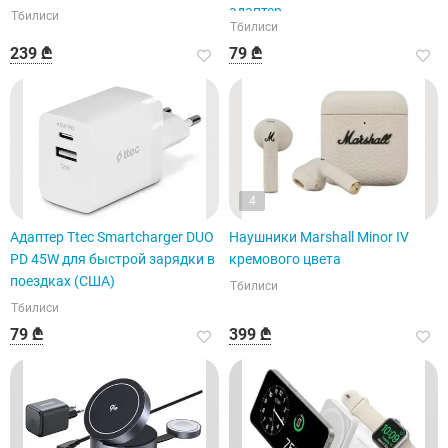
адаптер.
Тбилиси
Тбилиси
239 ₾
79 ₾
4
Адаптер Ttec Smartcharger DUO
Наушники Marshall Minor IV
PD 45W для быстрой зарядки в
кремового цвета
поездках (США)
Тбилиси
Тбилиси
79 ₾
399 ₾