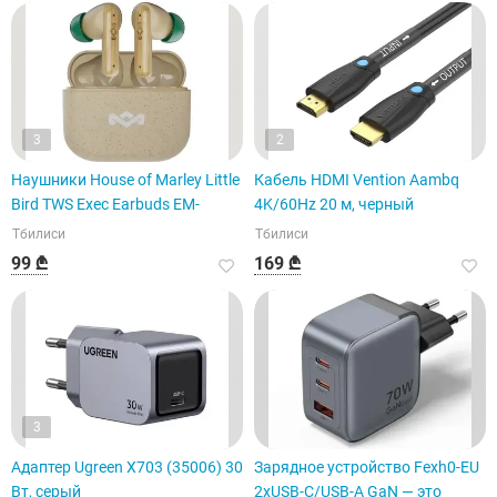
3
2
Наушники House of Marley Little
Кабель HDMI Vention Aambq
Bird TWS Exec Earbuds EM-
4K/60Hz 20 м, черный
Тбилиси
Тбилиси
99 ₾
169 ₾
3
Адаптер Ugreen X703 (35006) 30
Зарядное устройство Fexh0-EU
Вт, серый
2xUSB-C/USB-A GaN — это