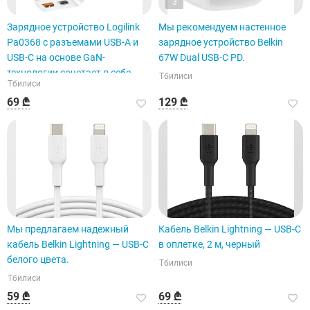
3
Зарядное устройство Logilink
Мы рекомендуем настенное
Pa0368 с разъемами USB-A и
зарядное устройство Belkin
USB-C на основе GaN-
67W Dual USB-C PD.
технологии сочетает в себе
Тбилиси
Тбилиси
современные технологии.
69 ₾
129 ₾
Мы предлагаем надежный
Кабель Belkin Lightning — USB-C
кабель Belkin Lightning — USB-C
в оплетке, 2 м, черный
белого цвета.
Тбилиси
Тбилиси
59 ₾
69 ₾