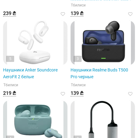
превосходное качество звука.
Тбилиси
Цвет: серебристый.
239 ₾
139 ₾
5
3
Наушники Anker Soundcore
Наушники Realme Buds T500
AeroFit 2 белые
Pro черные
Тбилиси
Тбилиси
219 ₾
139 ₾