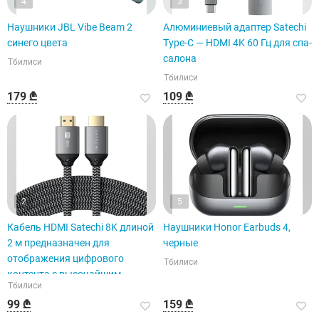
4
3
Наушники JBL Vibe Beam 2
Алюминиевый адаптер Satechi
синего цвета
Type-C — HDMI 4K 60 Гц для спа-
салона
Тбилиси
Тбилиси
179 ₾
109 ₾
2
5
Кабель HDMI Satechi 8K длиной
Наушники Honor Earbuds 4,
2 м предназначен для
черные
отображения цифрового
Тбилиси
контента с высочайшим
Тбилиси
качеством и детализацией.
99 ₾
159 ₾