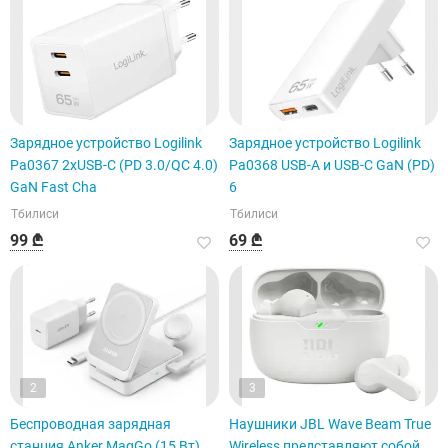
Зарядное устройство Logilink
Зарядное устройство Logilink
Pa0367 2xUSB-C (PD 3.0/QC 4.0)
Pa0368 USB-A и USB-C GaN (PD)
GaN Fast Cha
6
Тбилиси
Тбилиси
99 ₾
69 ₾
2
3
Беспроводная зарядная
Наушники JBL Wave Beam True
станция Anker MagGo (15 Вт)
Wireless представляют собой