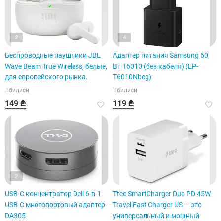
2
4
Беспроводные наушники JBL
Адаптер питания Samsung 60
Wave Beam True Wireless, белые,
Вт T6010 (без кабеля) (EP-
для европейского рынка.
T6010Nbeg)
Тбилиси
Тбилиси
149 ₾
119 ₾
2
USB-C концентратор Dell 6-в-1
Ttec SmartCharger Duo PD 45W
USB-C многопортовый адаптер-
Travel Fast Charger US — это
DA305
универсальный и мощный