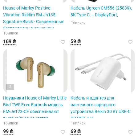
House of Marley Positive
Кабель Ugreen CM556 (25839),
Vibration Riddim EM-Jh135
8K Type C — DisplayPort,
Signature Black - Современные
Тбилиси
беспроводные наушники
Тбилиси
169 ₾
59 ₾
3
Наушники House of Marley Little
Кабель и адаптер для
Bird TWS Exec Earbuds модель
настенного зарядного
EM-Je123-CE обеспечивают
устройства Belkin 30 Вт USB-C
высочайшее качество
PD PPS, 1 м
Тбилиси
Тбилиси
Bluetooth.
99 ₾
69 ₾