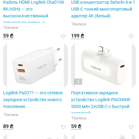
Кабель HDMI Logilink Cha0106
USB-концентратор Satechi 4-в-1
8K/60Hz — это
USB-C тонкий многопортовый
высококачественный
адаптер 4K (белый)
передатчик видео- и
Тбилиси
Тбилиси
аудиосигнала.
59 ₾
199 ₾
2
Logilink Pa0371 — это сетевое
Портативное зарядное
зарядное устройство нового
устройство Logilink PA0349W
поколения.
5000 мАч 2xUSB-C с быстрой
зарядкой
Тбилиси
Тбилиси
89 ₾
59 ₾