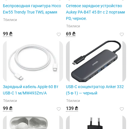
Беспроводная гарнитура Hoco
Сетевое зарядное устройство
Ew55 Trendy True TWS, армия
Aukey PA-B4T 45 Вт с 2 портами
PD, черное.
Тбилиси
Тбилиси
99 ₾
69 ₾
Зарядный кабель Apple 60 Вт
USB-C концентратор Anker 332
USB-C 1 м/MW493Zm/A
(5-в-1) — черный
Тбилиси
Тбилиси
99 ₾
139 ₾