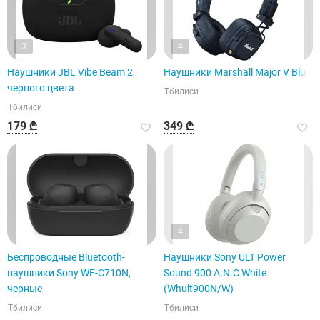
3
4
Наушники JBL Vibe Beam 2
Наушники Marshall Major V Blue
черного цвета
Тбилиси
Тбилиси
179 ₾
349 ₾
4
Беспроводные Bluetooth-
Наушники Sony ULT Power
наушники Sony WF-C710N,
Sound 900 A.N.C White
черные
(Whult900N/W)
Тбилиси
Тбилиси