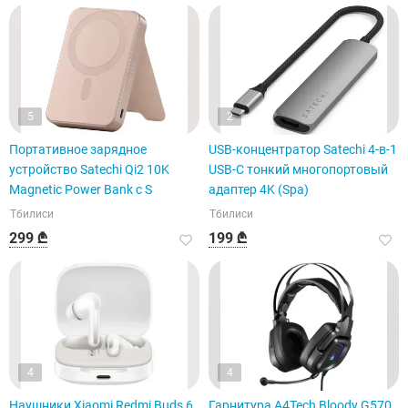
5
2
Портативное зарядное
USB-концентратор Satechi 4-в-1
устройство Satechi Qi2 10K
USB-C тонкий многопортовый
Magnetic Power Bank с S
адаптер 4K (Spa)
Тбилиси
Тбилиси
299 ₾
199 ₾
4
4
Наушники Xiaomi Redmi Buds 6
Гарнитура A4Tech Bloody G570