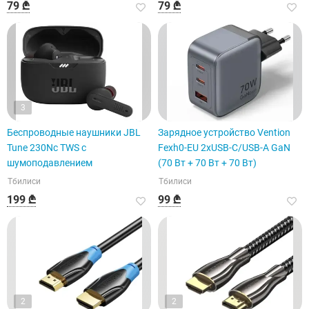
79 ₾
79 ₾
3
Беспроводные наушники JBL
Зарядное устройство Vention
Tune 230Nc TWS с
Fexh0-EU 2xUSB-C/USB-A GaN
шумоподавлением
(70 Вт + 70 Вт + 70 Вт)
Тбилиси
Тбилиси
199 ₾
99 ₾
2
2