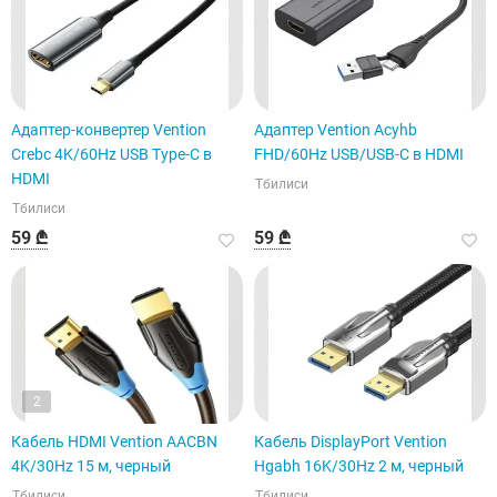
Адаптер-конвертер Vention
Адаптер Vention Acyhb
Crebc 4K/60Hz USB Type-C в
FHD/60Hz USB/USB-C в HDMI
HDMI
Тбилиси
Тбилиси
59 ₾
59 ₾
2
Кабель HDMI Vention AACBN
Кабель DisplayPort Vention
4K/30Hz 15 м, черный
Hgabh 16K/30Hz 2 м, черный
Тбилиси
Тбилиси