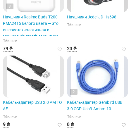
3
Наушники Realme Buds T200
Наушники Jedel JD-Hs698
RMA2415 белого цвета — это
Тбилиси
высокотехнологичная и
мощная Bluetooth-гарнитура.
Тбилиси
79 ₾
23 ₾
2
Кабель-адаптер USB 2.0 AM TO
Кабель-адаптер Gembird USB
AF
3.0 CCP-Usb3-Ambm-10
Тбилиси
Тбилиси
9 ₾
8 ₾