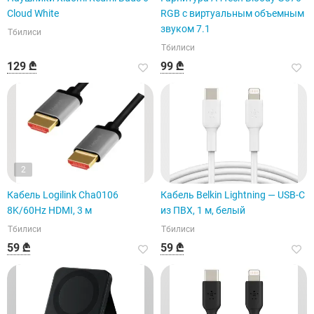
Cloud White
RGB с виртуальным объемным
звуком 7.1
Тбилиси
Тбилиси
129 ₾
99 ₾
2
Кабель Logilink Cha0106
Кабель Belkin Lightning — USB-C
8K/60Hz HDMI, 3 м
из ПВХ, 1 м, белый
Тбилиси
Тбилиси
59 ₾
59 ₾