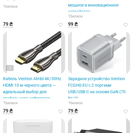
мощное и инновационное
Тбилиси
устройство.
Тбилиси
79 ₾
99 ₾
2
Кабель Vention Almbl 4K/30Hz
Зарядное устройство Vention
HDMI 10 м черного цвета —
FCGH0-EU с 2 портами
идеальный выбор для
USB/USB-C на основе GaN (70
стабильного цифрового
Вт/2)
Тбилиси
Тбилиси
сигнала.
79 ₾
79 ₾