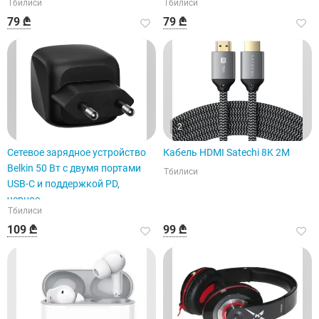
Тбилиси
Тбилиси
79 ₾
79 ₾
2
Сетевое зарядное устройство
Кабель HDMI Satechi 8K 2M
Belkin 50 Вт с двумя портами
Тбилиси
USB-C и поддержкой PD,
черное.
Тбилиси
109 ₾
99 ₾