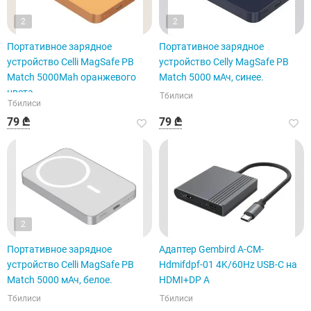
2
2
Портативное зарядное
Портативное зарядное
устройство Celli MagSafe PB
устройство Celly MagSafe PB
Match 5000Mah оранжевого
Match 5000 мАч, синее.
цвета
Тбилиси
Тбилиси
79 ₾
79 ₾
2
Портативное зарядное
Адаптер Gembird A-CM-
устройство Celli MagSafe PB
Hdmifdpf-01 4K/60Hz USB-C на
Match 5000 мАч, белое.
HDMI+DP A
Тбилиси
Тбилиси