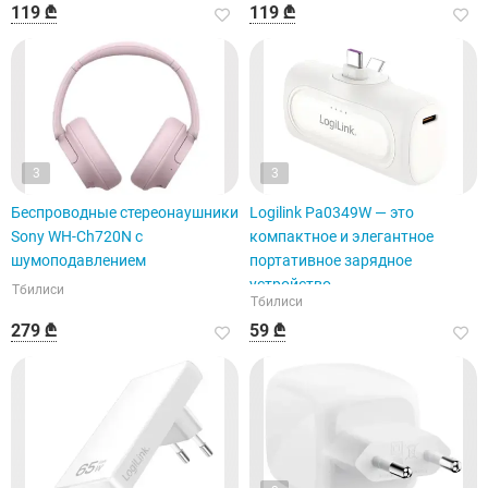
119 ₾
119 ₾
3
3
Беспроводные стереонаушники
Logilink Pa0349W — это
Sony WH-Ch720N с
компактное и элегантное
шумоподавлением
портативное зарядное
устройство.
Тбилиси
Тбилиси
279 ₾
59 ₾