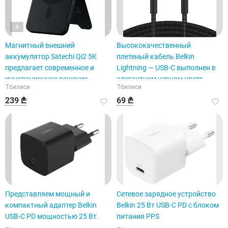
4
Магнитный внешний
Высококачественный
аккумулятор Satechi Qi2 5K
плетеный кабель Belkin
предлагает современное и
Lightning — USB-C выполнен в
инновационное решение.
элегантном черном цвете.
Тбилиси
Тбилиси
239 ₾
69 ₾
Представляем мощный и
Сетевое зарядное устройство
компактный адаптер Belkin
Belkin 25 Вт USB-C PD с блоком
USB-C PD мощностью 25 Вт.
питания PPS