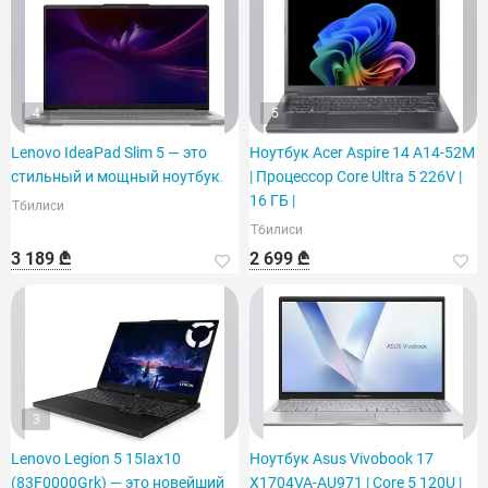
4
5
Lenovo IdeaPad Slim 5 — это
Ноутбук Acer Aspire 14 A14-52M
стильный и мощный ноутбук.
| Процессор Core Ultra 5 226V |
16 ГБ |
Тбилиси
Тбилиси
3 189 ₾
2 699 ₾
3
Lenovo Legion 5 15Iax10
Ноутбук Asus Vivobook 17
(83F0000Grk) — это новейший
X1704VA-AU971 | Core 5 120U |