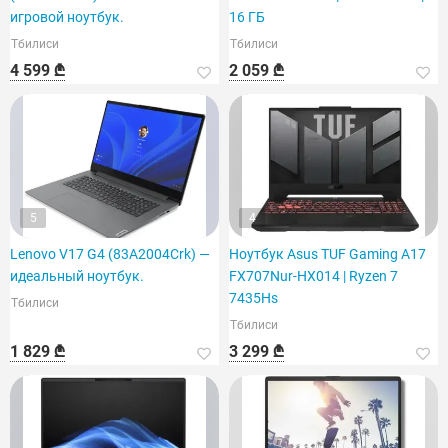
игровой ноутбук.
16 ГБ
Тбилиси
Тбилиси
4 599 ₾
2 059 ₾
5
4
Lenovo V17 G4 (83A2004Crk) —
Ноутбук Asus TUF Gaming A17
идеальный ноутбук.
FX707Nur-HX014 | Ryzen 7
7435Hs
Тбилиси
Тбилиси
1 829 ₾
3 299 ₾