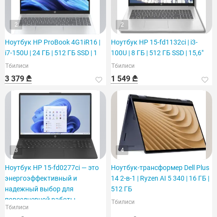
2
2
Ноутбук HP ProBook 4G1iR16 |
Ноутбук HP 15-fd1132ci | i3-
i7-150U | 24 ГБ | 512 ГБ SSD | 1
100U | 8 ГБ | 512 ГБ SSD | 15,6"
Тбилиси
Тбилиси
3 379 ₾
1 549 ₾
3
4
Ноутбук HP 15-fd0277ci — это
Ноутбук-трансформер Dell Plus
энергоэффективный и
14 2-в-1 | Ryzen AI 5 340 | 16 ГБ |
надежный выбор для
512 ГБ
повседневной работы.
Тбилиси
Тбилиси