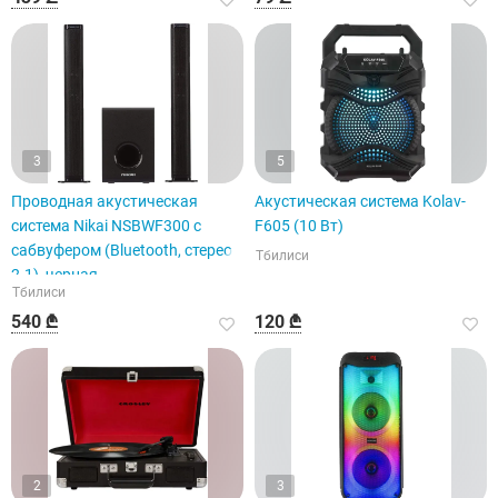
3
5
Проводная акустическая
Акустическая система Kolav-
система Nikai NSBWF300 с
F605 (10 Вт)
сабвуфером (Bluetooth, стерео
Тбилиси
2.1), черная.
Тбилиси
540 ₾
120 ₾
2
3