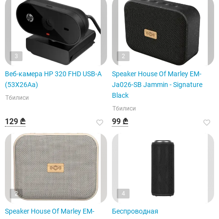
3
2
Веб-камера HP 320 FHD USB-A
Speaker House Of Marley EM-
(53X26Aa)
Ja026-SB Jammin - Signature
Black
Тбилиси
Тбилиси
129 ₾
99 ₾
2
4
Speaker House Of Marley EM-
Беспроводная