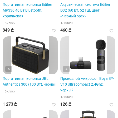
Портативная колонка Edifier
Акустическая система Edifier
MP330 40 Вт Bluetooth,
D32 (60 Вт, 52 Гц), цвет
коричневая.
«Черный орех».
Тбилиси
Тбилиси
349 ₾
460 ₾
5
4
Портативная колонка JBL
Проводной микрофон Boya BY-
Authentics 300 (100 Вт), черная.
V10 Ultracompact 2.4Ghz,
черный.
Тбилиси
Тбилиси
1 273 ₾
126 ₾