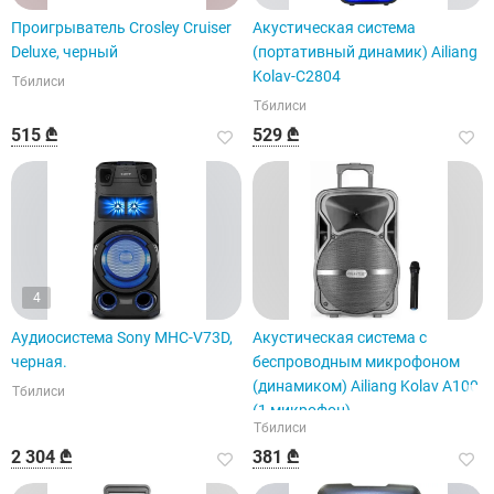
Проигрыватель Crosley Cruiser
Акустическая система
Deluxe, черный
(портативный динамик) Ailiang
Kolav-C2804
Тбилиси
Тбилиси
515 ₾
529 ₾
4
Аудиосистема Sony MHC-V73D,
Акустическая система с
черная.
беспроводным микрофоном
(динамиком) Ailiang Kolav A100
Тбилиси
(1 микрофон)
Тбилиси
2 304 ₾
381 ₾