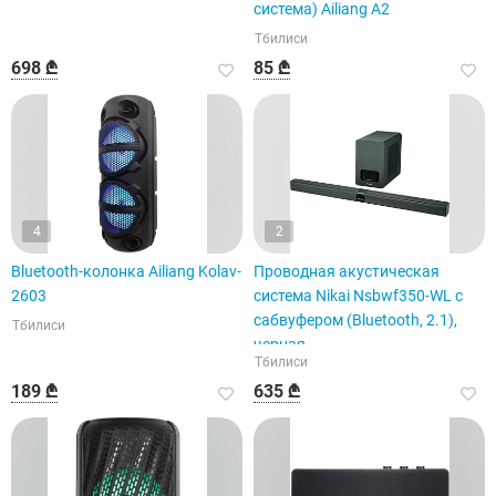
система) Ailiang A2
Тбилиси
698 ₾
85 ₾
4
2
Bluetooth-колонка Ailiang Kolav-
Проводная акустическая
2603
система Nikai Nsbwf350-WL с
сабвуфером (Bluetooth, 2.1),
Тбилиси
черная.
Тбилиси
189 ₾
635 ₾