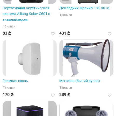
Портативная акустическая
Докладчик Франко FSK-9016
система Ailiang Kolav-C601 с
Тбилиси
эквалайзером.
Тбилиси
83 ₾
431 ₾
Громкая связь
Мегафон (бычий рупор)
Тбилиси
Тбилиси
170 ₾
289 ₾