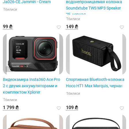
Ja026-CE Jammin - Cream
водонепроницаемая колонка
Soundxtube TWS MP3 Speaker
Тбилиси
2E, черная.
Тбилиси
99 ₾
149 ₾
2
Видеокамера Insta360 Ace Pro
Спортивная Bluetooth-колонка
2 с двумя аккумуляторами и
Hoco HT1 Max Marquis, черная.
комплектом Xplorer
Тбилиси
Тбилиси
1 799 ₾
109 ₾