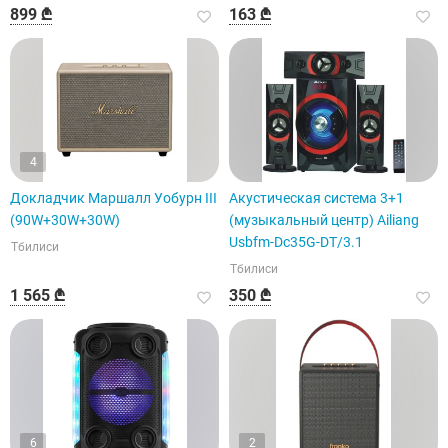
899 ₾
163 ₾
4
Докладчик Маршалл Уобурн III
Акустическая система 3+1
(90W+30W+30W)
(музыкальный центр) Ailiang
Usbfm-Dc35G-DT/3.1
Тбилиси
Тбилиси
1 565 ₾
350 ₾
6
2