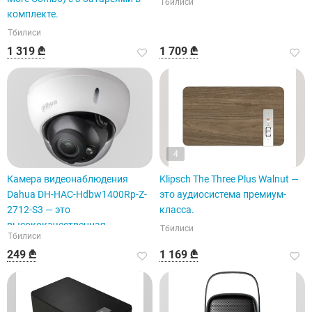
Тбилиси
комплекте.
Тбилиси
1 319 ₾
1 709 ₾
4
Камера видеонаблюдения
Klipsch The Three Plus Walnut —
Dahua DH-HAC-Hdbw1400Rp-Z-
это аудиосистема премиум-
2712-S3 — это
класса.
высококачественная
Тбилиси
Тбилиси
купольная модель.
249 ₾
1 169 ₾