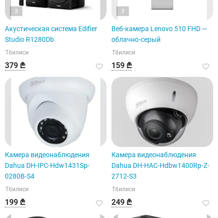
3
3
Акустическая система Edifier
Веб-камера Lenovo 510 FHD —
Studio R1280Db
облачно-серый
Тбилиси
Тбилиси
379 ₾
159 ₾
Камера видеонаблюдения
Камера видеонаблюдения
Dahua DH-IPC-Hdw1431Sp-
Dahua DH-HAC-Hdbw1400Rp-Z-
0280B-S4
2712-S3
Тбилиси
Тбилиси
199 ₾
249 ₾