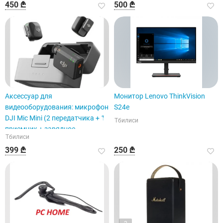
450 ₾
500 ₾
Аксессуар для
Монитор Lenovo ThinkVision
видеооборудования: микрофон
S24e
DJI Mic Mini (2 передатчика + 1
Тбилиси
приемник + зарядное
Тбилиси
устройство).
399 ₾
250 ₾