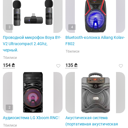
3
4
Проводной микрофон Boya BY-
Bluetooth-колонка Ailiang Kolav-
V2 Ultracompact 2.4Ghz,
F802
черный.
Тбилиси
Тбилиси
154 ₾
135 ₾
2
Аудиосистема LG Xboom RNC5
Акустическая система
(портативная акустическая
Тбилиси