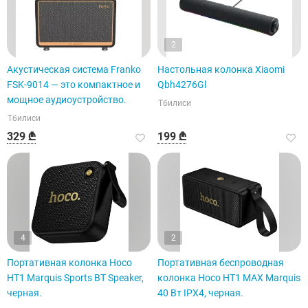
2
Акустическая система Franko
Настольная колонка Xiaomi
FSK-9014 — это компактное и
Qbh4276Gl
мощное аудиоустройство.
Тбилиси
Тбилиси
329 ₾
199 ₾
4
2
Портативная колонка Hoco
Портативная беспроводная
HT1 Marquis Sports BT Speaker,
колонка Hoco HT1 MAX Marquis
черная.
40 Вт IPX4, черная.