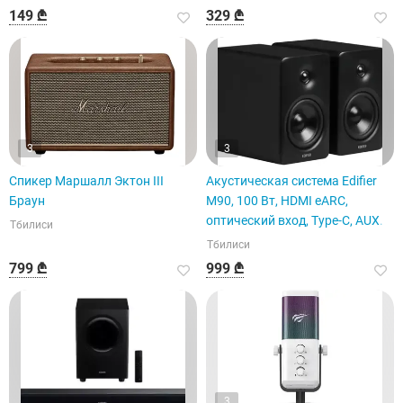
149 ₾
329 ₾
3
3
Спикер Маршалл Эктон III
Акустическая система Edifier
Браун
M90, 100 Вт, HDMI eARC,
оптический вход, Type-C, AUX.
Тбилиси
Тбилиси
799 ₾
999 ₾
3