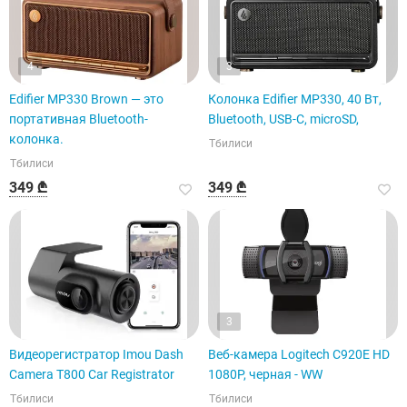
4
3
Edifier MP330 Brown — это
Колонка Edifier MP330, 40 Вт,
портативная Bluetooth-
Bluetooth, USB-C, microSD,
колонка.
Тбилиси
Тбилиси
349 ₾
349 ₾
3
Видеорегистратор Imou Dash
Веб-камера Logitech C920E HD
Camera T800 Car Registrator
1080P, черная - WW
Тбилиси
Тбилиси