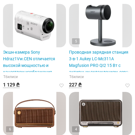
5
Экшн-камера Sony
Проводная зарядная станция
Hdraz1Vw.CEN отличается
3-в-1 Aukey LC-Mc311A
высокой мощностью и
Magfusion PRO QI2 15 Вт с
качеством изображения.
активным охлаждением, серая.
Тбилиси
Тбилиси
1 129 ₾
227 ₾
6
4