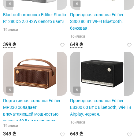
6
6
Bluetooth-колонка Edifier Studio
Проводная колонка Edifier
R1280Db 2.0 42W белого цвета
S300 80 Вт WI-FI Bluetooth,
бежевая.
Тбилиси
Тбилиси
399 ₾
649 ₾
6
6
Портативная колонка Edifier
Проводная колонка Edifier
MP330 обладает
ES300 60 Вт с Bluetooth, Wi-Fi и
впечатляющей мощностью
Airplay, черная.
звука в 40 Вт и отличается
Тбилиси
Тбилиси
изысканным дизайном.
349 ₾
649 ₾