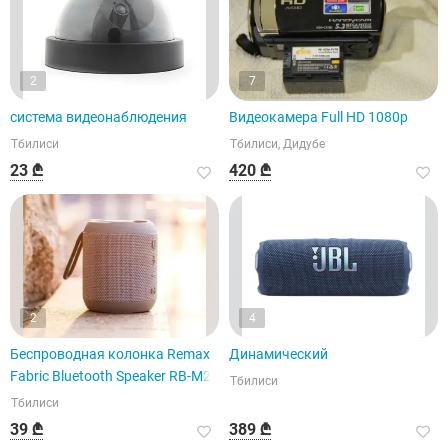
2
7
система видеонаблюдения
Видеокамера Full HD 1080p
Тбилиси
Тбилиси, Дидубе
23 ₾
420 ₾
2
4
Беспроводная колонка Remax
Динамический
Fabric Bluetooth Speaker RB-M21
Тбилиси
Тбилиси
39 ₾
389 ₾