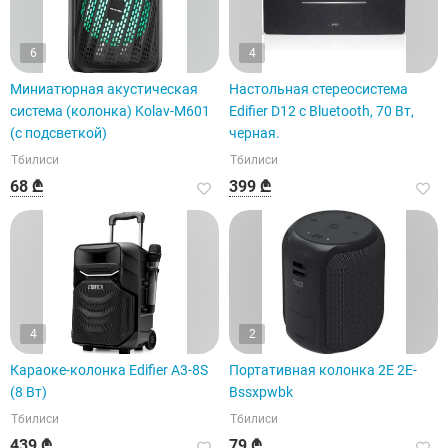
6
4
Миниатюрная акустическая
Настольная стереосистема
система (колонка) Kolav-M601
Edifier D12 с Bluetooth, 70 Вт,
(с подсветкой)
черная.
Тбилиси
Тбилиси
68 ₾
399 ₾
4
2
Караоке-колонка Edifier A3-8S
Портативная колонка 2E 2E-
(8 Вт)
Bssxpwbk
Тбилиси
Тбилиси
439 ₾
79 ₾