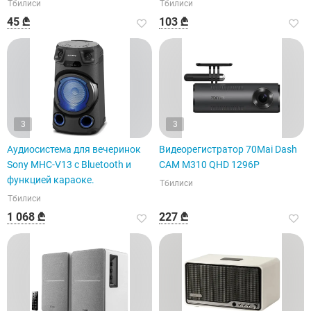
Тбилиси
Тбилиси
45 ₾
103 ₾
3
3
Аудиосистема для вечеринок
Видеорегистратор 70Mai Dash
Sony MHC-V13 с Bluetooth и
CAM M310 QHD 1296P
функцией караоке.
Тбилиси
Тбилиси
1 068 ₾
227 ₾