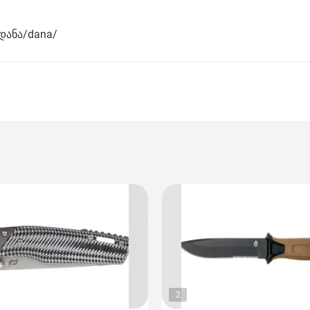
დანა/dana/
2