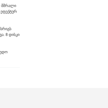
ი მშრალი
 ეფექტურ
ესრიგს
ა. 8 დისკი
რედო