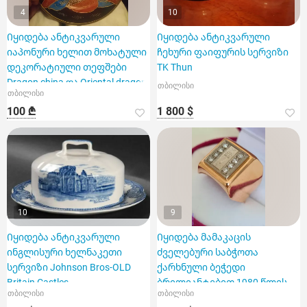
4
10
Იყიდება ანტიკვარული
Იყიდება ანტიკვარული
იაპონური ხელით მოხატული
ჩეხური ფაიფურის სერვიზი
დეკორატიული თეფშები
TK Thun
Dragon china და Oriental dragon
თბილისი
თბილისი
100 ₾
1 800 $
10
9
Იყიდება ანტიკვარული
Იყიდება მამაკაცის
ინგლისური ხელნაკეთი
ძველებური საბჭოთა
სერვიზი Johnson Bros-OLD
ქარხნული ბეჭედი
Britain Castles
ბრილიანტებით 1980 წლის
თბილისი
თბილისი
ოლიმპიადის სიმბოლოთი