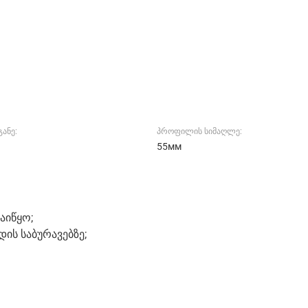
ანე:
პროფილის სიმაღლე:
55мм
აიწყო;
ის საბურავებზე;