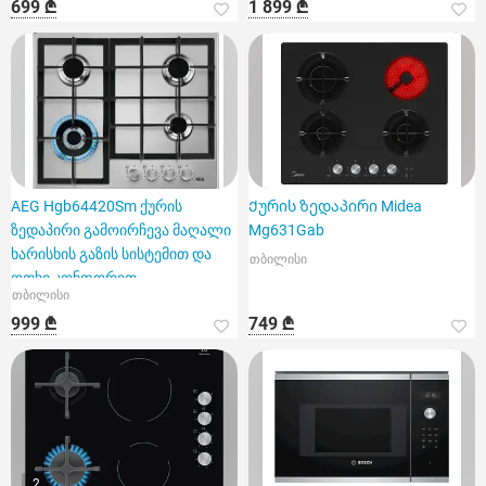
699 ₾
1 899 ₾
AEG Hgb64420Sm ქურის
Ქურის ზედაპირი Midea
ზედაპირი გამოირჩევა მაღალი
Mg631Gab
ხარისხის გაზის სისტემით და
თბილისი
ოთხი კონფორით
თბილისი
999 ₾
749 ₾
2