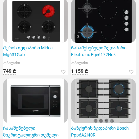
2
Ქურის ზედაპირი Midea
Ჩასაშენებელი ზედაპირი
Mg631Gab
Electrolux Ege6172Nok
თბილისი
თბილისი
749 ₾
1 159 ₾
Ჩასაშენებელი
Გაზქურის ზედაპირი Bosch
მიკროტალღური ღუმელი
Ppp6A2I40R